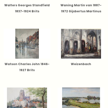
Walters Georges Standfield
Waning Martin van 1887-
1837-1924 Brits
1972 Gijsbertus Martinus
Wilhelmus Franciscus
'Martin' van Waning
Watson Charles John 1846-
Weizenbach
1927 Brits