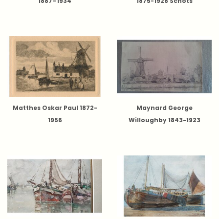
1887–1934
1875-1926 Schots
Matthes Oskar Paul 1872-
Maynard George
1956
Willoughby 1843-1923
Amerikaans