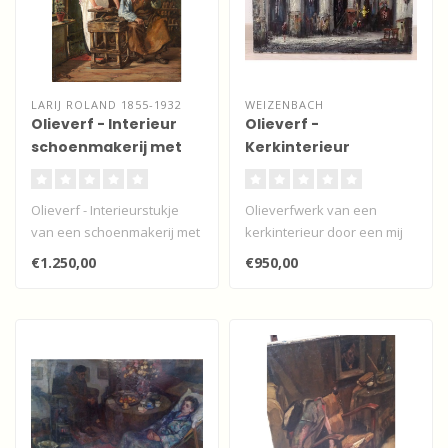
LARIJ ROLAND 1855-1932
WEIZENBACH
Olieverf - Interieur
Olieverf -
schoenmakerij met
Kerkinterieur
schoenmaker en
bediende
Olieverf - Interieurstukje
Olieverfwerk van een
van een schoenmakerij met
kerkinterieur door een mij
schoenmaker en lachende
onbekende kunstenaar
€1.250,00
€950,00
bed..
Weizenbach...