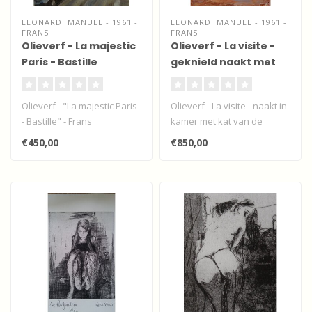
LEONARDI MANUEL - 1961 -
LEONARDI MANUEL - 1961 -
FRANS
FRANS
Olieverf - La majestic
Olieverf - La visite -
Paris - Bastille
geknield naakt met
kat
Olieverf - "La majestic Paris
Olieverf - La visite - naakt in
- Bastille" - Frans
kamer met kat van de
stadsgezicht door de
moderne Franse
€450,00
€850,00
Franse mo..
impressionis..