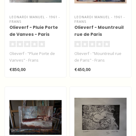
LEONARDI MANUEL - 1961 -
LEONARDI MANUEL - 1961 -
FRANS
FRANS
Olieverf - Pluie Porte
Olieverf - Mountreuil
de Vanves - Paris
rue de Paris
Olieverf - "Pluie Porte de
Olieverf - "Mountreuil rue
Vanves" - Frans
de Paris" - Frans
stadsgezicht door de
stadsgezicht door de
€850,00
€450,00
Franse moderne i..
Franse moderne..