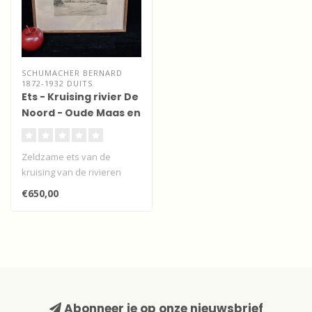
SCHUMACHER BERNARD
1872-1932 DUITS
Ets - Kruising rivier De
Noord - Oude Maas en
Beneden Merwede
Zeldzame ets van de
kruising van de rivieren
Noord, Oude Maas en
€650,00
Beneden Merwede..
Abonneer je op onze nieuwsbrief