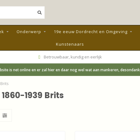
ek
Onderwerp
19e eeuw Dordrecht en Omgeving
Kunstenaars
Betrouwbaar, kundig en eerlijk
site is net online en er zal hier en daar nog wel wat aan mankeren, desondanks;
Brits
1860-1939 Brits