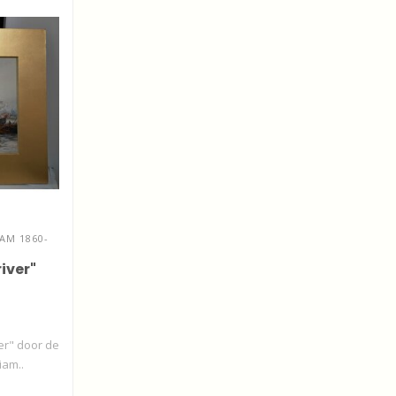
AM 1860-
iver"
ver" door de
iam..