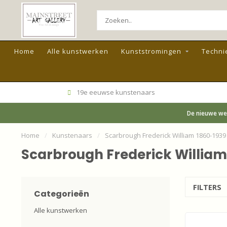
Home
Alle kunstwerken
Kunststromingen
Techni
19e eeuwse kunstenaars
De nieuwe web
Home
/
Kunstenaars
/
Scarbrough Frederick William 1860-1939 
Scarbrough Frederick William 
FILTERS
Categorieën
Alle kunstwerken