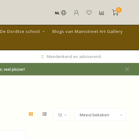
0
NL
De Dordtse school
Blogs van Mainstreet Art Gallery
Meedenkend en adviserend
 veel plezier!