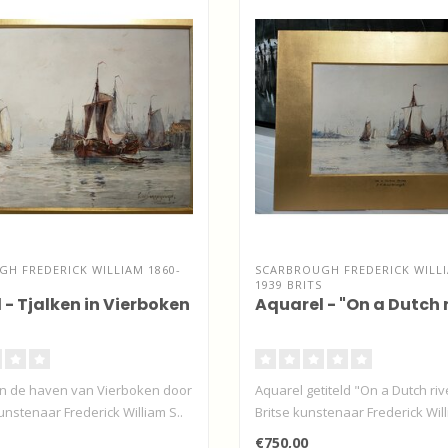
H FREDERICK WILLIAM 1860-
SCARBROUGH FREDERICK WILLI
1939 BRITS
 - Tjalken in Vierboken
Aquarel - "On a Dutch r
n de haven van Vierboken door
Aquarel getiteld "On a Dutch ri
unstenaar Frederick William S..
Britse kunstenaar Frederick Will
€750,00