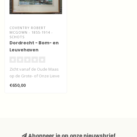
COVENTRY ROBERT
MCGOWN - 1855-1914 -
SCHOTS
Dordrecht - Bom- en
Leuvehaven
Zicht vanaf de Oude Maas
op de Grote- of Onze Lieve
Vrouwekerk, de Bomhaven
€650,00
en d..
Abonneer je op onze nieuwsbrief