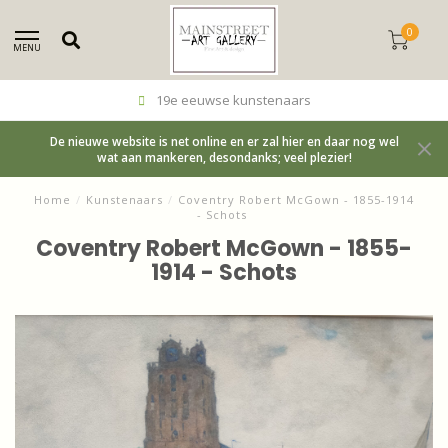
0
MENU
19e eeuwse kunstenaars
De nieuwe website is net online en er zal hier en daar nog wel
wat aan mankeren, desondanks; veel plezier!
Home
/
Kunstenaars
/
Coventry Robert McGown - 1855-1914
- Schots
Coventry Robert McGown - 1855-
1914 - Schots