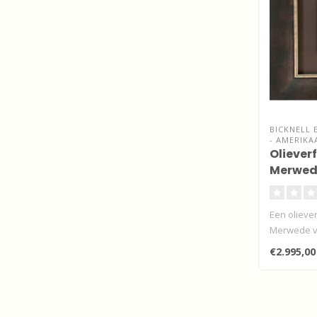
BICKNELL 
- AMERIKA
Olieverf
Merwed
Een olieve
Merwede vó
Do..
€2.995,00