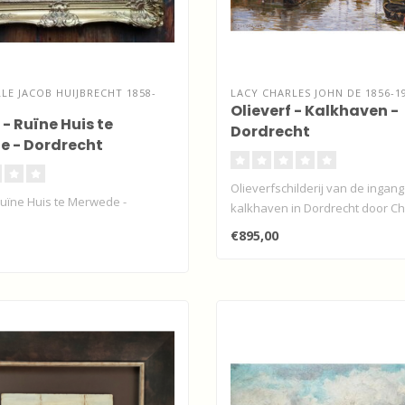
LE JACOB HUIJBRECHT 1858-
LACY CHARLES JOHN DE 1856-1
Olieverf - Kalkhaven -
 - Ruïne Huis te
Dordrecht
 - Dordrecht
Olieverfschilderij van de ingan
Ruïne Huis te Merwede -
kalkhaven in Dordrecht door Cha
€895,00