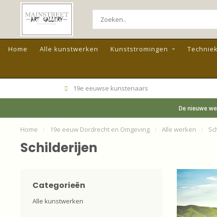
Home
Alle kunstwerken
Kunststromingen
Technie
19e eeuwse kunstenaars
De nieuwe web
Home
/
19e eeuw Dordrecht en Omgeving
/
Alle werken
/
Sch
Schilderijen
Categorieën
Alle kunstwerken