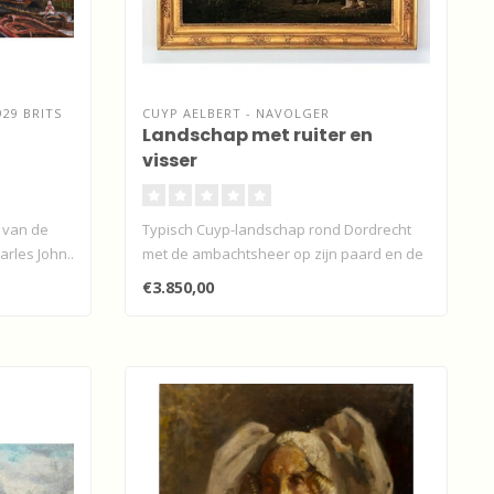
929 BRITS
CUYP AELBERT - NAVOLGER
Landschap met ruiter en
visser
g van de
Typisch Cuyp-landschap rond Dordrecht
rles John..
met de ambachtsheer op zijn paard en de
vi..
€3.850,00