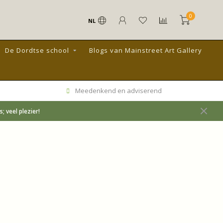
0
NL
De Dordtse school
Blogs van Mainstreet Art Gallery
Meedenkend en adviserend
 veel plezier!