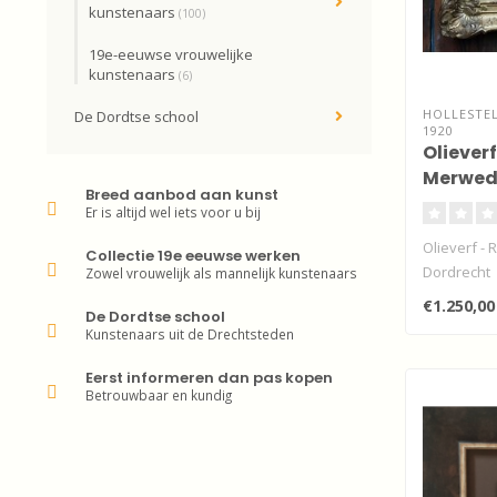
kunstenaars
(100)
19e-eeuwse vrouwelijke
kunstenaars
(6)
HOLLESTEL
De Dordtse school
1920
Olieverf
Merwede
Breed aanbod aan kunst
Er is altijd wel iets voor u bij
Olieverf - 
Collectie 19e eeuwse werken
Dordrecht
Zowel vrouwelijk als mannelijk kunstenaars
€1.250,00
De Dordtse school
Kunstenaars uit de Drechtsteden
Eerst informeren dan pas kopen
Betrouwbaar en kundig