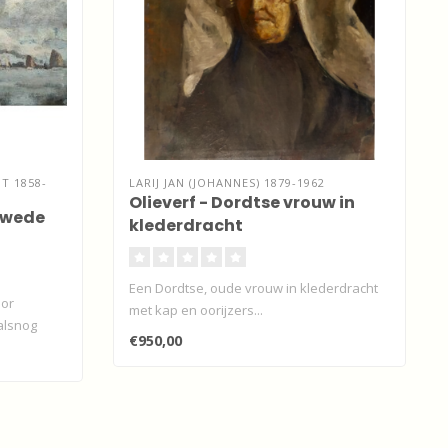
T 1858-
LARIJ JAN (JOHANNES) 1879-1962
Olieverf - Dordtse vrouw in
rwede
klederdracht
Een Dordtse, oude vrouw in klederdracht
oor
met kap en oorijzers...
alsnog
€950,00