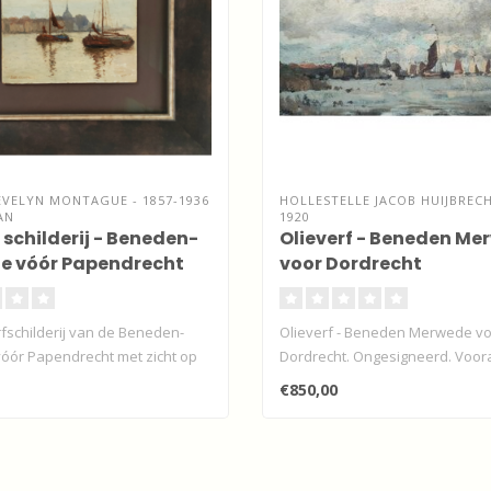
EVELYN MONTAGUE - 1857-1936
HOLLESTELLE JACOB HUIJBRECH
AN
1920
 schilderij - Beneden-
Olieverf - Beneden Me
e vóór Papendrecht
voor Dordrecht
rfschilderij van de Beneden-
Olieverf - Beneden Merwede v
ór Papendrecht met zicht op
Dordrecht. Ongesigneerd. Voor
toegeschreve..
€850,00