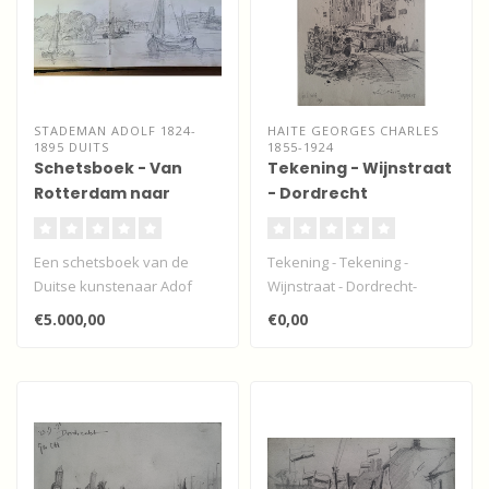
STADEMAN ADOLF 1824-
HAITE GEORGES CHARLES
1895 DUITS
1855-1924
Schetsboek - Van
Tekening - Wijnstraat
Rotterdam naar
- Dordrecht
Dordrecht
Een schetsboek van de
Tekening - Tekening -
Duitse kunstenaar Adof
Wijnstraat - Dordrecht-
Stademan met schetsen en
voluit gesigneerd Geo. C.
€5.000,00
€0,00
aquarellen..
Haité. ..