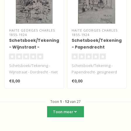
HAITE GEORGES CHARLES
HAITE GEORGES CHARLES
1855-1924
1855-1924
Schetsboek/Tekening
Schetsboek/Tekening
- Wijnstraat -
- Papendrecht
Dordrecht
Schetsboek/Tekening -
Schetsboek/Tekening -
Wijnstraat - Dordrecht - niet
Papendrecht- gesigneerd
gesigneerd "Vegetable
"Papendracht - Geo. C.H. 21-
€0,00
€0,00
market..
9-91" ..
Toon
1
-
12
van 27
Toon meer