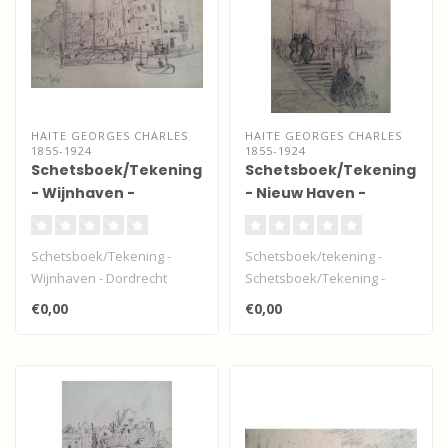
HAITE GEORGES CHARLES
HAITE GEORGES CHARLES
1855-1924
1855-1924
Schetsboek/Tekening
Schetsboek/Tekening
- Wijnhaven -
- Nieuw Haven -
Dordrecht
Dordrecht -
Schetsboek/Tekening -
Schetsboek/tekening -
Wijnhaven - Dordrecht
Schetsboek/Tekening -
gesigneerd, linksonder G. C.
Nieuw Haven - Dordrecht
€0,00
€0,00
H. "2..
gesigneerd,..