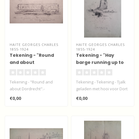
HAITE GEORGES CHARLES
HAITE GEORGES CHARLES
1855-1924
1855-1924
Tekening - "Round
Tekening - "Hay
and about
barge running up to
Dordrecht".
Dort"
Tekening - "Round and
Tekening - Tekening - Tjalk
about Dordrecht".-
geladen met hooi voor Dort
gesigneerd Geo. C. Haité. "A
- Dordrecht- gesigneerd G..
€0,00
€0,00
series of..