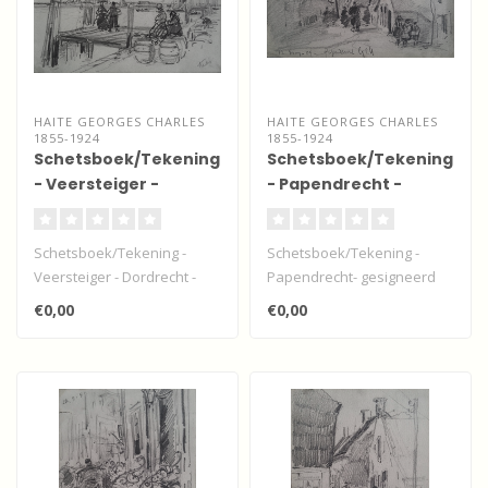
HAITE GEORGES CHARLES
HAITE GEORGES CHARLES
1855-1924
1855-1924
Schetsboek/Tekening
Schetsboek/Tekening
- Veersteiger -
- Papendrecht -
Dordrecht
Koningsdag
Schetsboek/Tekening -
Schetsboek/Tekening -
Veersteiger - Dordrecht -
Papendrecht- gesigneerd
gesigneerd Geo. C.H.
"Papendracht - G.C.H. 12
€0,00
€0,00
"Dordrecht ..
May 89" (..