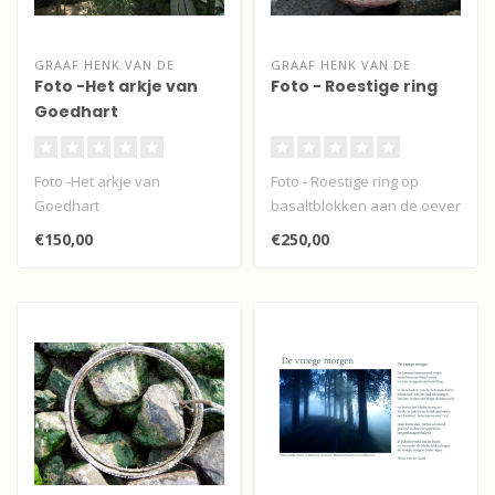
GRAAF HENK VAN DE
GRAAF HENK VAN DE
Foto -Het arkje van
Foto - Roestige ring
Goedhart
Foto -Het arkje van
Foto - Roestige ring op
Goedhart
basaltblokken aan de oever
van de Beneden Merwede...
€150,00
€250,00