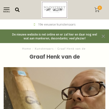
0
MENU
19e eeuwse kunstenaars
De nieuwe website is net online en er zal hier en daar nog wel
wat aan mankeren, desondanks; veel plezier!
Home
/
Kunstenaars
/
Graaf Henk van de
Graaf Henk van de