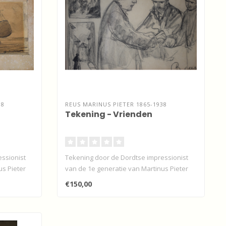
38
REUS MARINUS PIETER 1865-1938
Tekening - Vrienden
ssionist
Tekening door de Dordtse impressionist
us Pieter
van de 1e generatie van Martinus Pieter
R..
€150,00