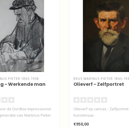
NUS PIETER 1865-1938
REUS MARINUS PIETER 1865-19
ng - Werkende man
Olieverf - Zelfportret
oor de Dordtse impressionist
Olieverf op canvas - Zelfportre
generatie van Martinus Pieter
kunstenaar.
€950,00