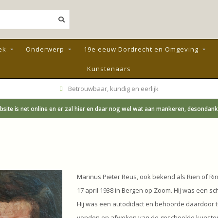
ek
Onderwerp
19e eeuw Dordrecht en Omgeving
Kunstenaars
Betrouwbaar, kundig en eerlijk
site is net online en er zal hier en daar nog wel wat aan mankeren, desondanks;
Marinus Pieter Reus, ook bekend als Rien of Ri
17 april 1938 in Bergen op Zoom. Hij was een sc
Hij was een autodidact en behoorde daardoor 
vonden en afweken van de geschoolde kunsten