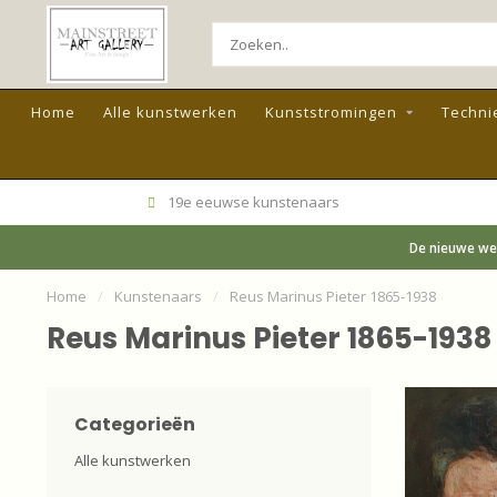
Home
Alle kunstwerken
Kunststromingen
Techni
19e eeuwse kunstenaars
De nieuwe web
Home
/
Kunstenaars
/
Reus Marinus Pieter 1865-1938
Reus Marinus Pieter 1865-1938
Categorieën
Alle kunstwerken