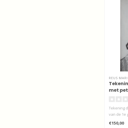
REUS MARI
Tekeni
met pet
Tekening d
van de 1e 
R..
€150,00