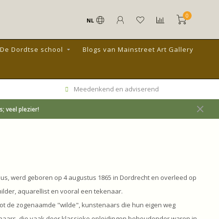
0
NL
De Dordtse school
Blogs van Mainstreet Art Gallery
Meedenkend en adviserend
 veel plezier!
nus, werd geboren op 4 augustus 1865 in Dordrecht en overleed op
hilder, aquarellist en vooral een tekenaar.
tot de zogenaamde "wilde", kunstenaars die hun eigen weg
aars, die vaak door klassieke opleidingen behoudender waren in