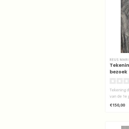
REUS MARI
Tekenin
bezoek
Tekening d
van de 1e 
R..
€150,00