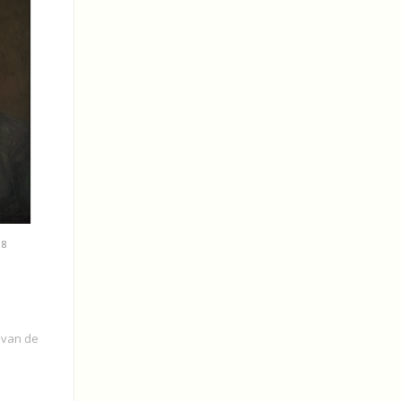
38
t van de