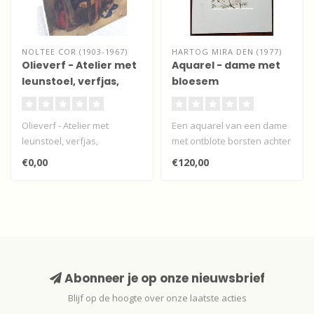
NOLTEE COR (1903-1967)
HARTOG MIRA DEN (1977)
Olieverf - Atelier met
Aquarel - dame met
leunstoel, verfjas,
bloesem
pantoffels en petje.
Olieverf - Atelier met
Een aquarel van een dame
leunstoel, verfjas,
met ontblote borsten achter
pantoffels en petje...
takken met bloesem van de
€0,00
€120,00
U..
Abonneer je op onze nieuwsbrief
Blijf op de hoogte over onze laatste acties