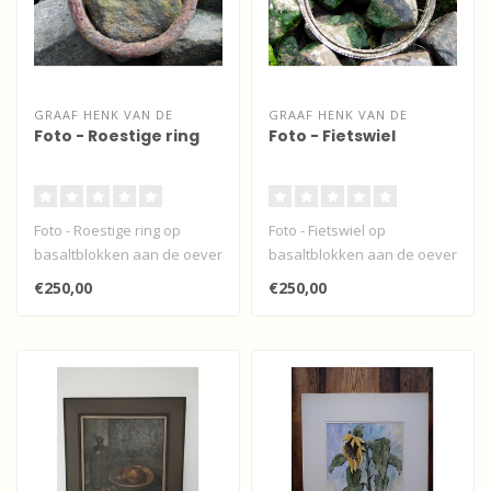
GRAAF HENK VAN DE
GRAAF HENK VAN DE
Foto - Roestige ring
Foto - Fietswiel
Foto - Roestige ring op
Foto - Fietswiel op
basaltblokken aan de oever
basaltblokken aan de oever
van de Beneden Merwede...
van de Beneden Merwede...
€250,00
€250,00