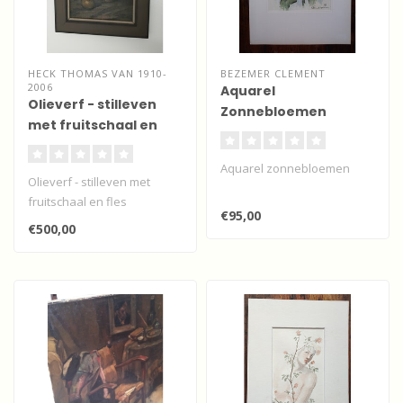
HECK THOMAS VAN 1910-
BEZEMER CLEMENT
2006
Aquarel
Olieverf - stilleven
Zonnebloemen
met fruitschaal en
fles
Aquarel zonnebloemen
Olieverf - stilleven met
fruitschaal en fles
€95,00
€500,00