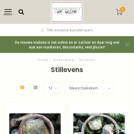
0
MENU
19e eeuwse kunstenaars
De nieuwe website is net online en er zal hier en daar nog wel
wat aan mankeren, desondanks; veel plezier!
Home
/
Onderwerp
/
Stilleven
Stillevens