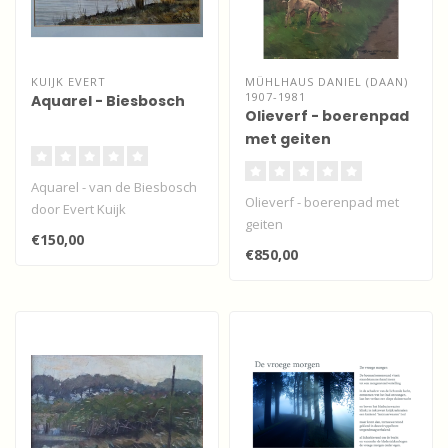
KUIJK EVERT
MÜHLHAUS DANIEL (DAAN)
1907-1981
Aquarel - Biesbosch
Olieverf - boerenpad
met geiten
Aquarel - van de Biesbosch
Olieverf - boerenpad met
door Evert Kuijk
geiten
€150,00
€850,00