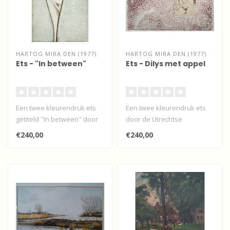
HARTOG MIRA DEN (1977)
HARTOG MIRA DEN (1977)
Ets - "In between"
Ets - Dilys met appel
Een twee kleurendruk ets
Een twee kleurendruk ets
getiteld "In between" door
door de Utrechtse
de Utrechtse kunstenares
kunstenares Mira den
€240,00
€240,00
Mir..
Hartog...