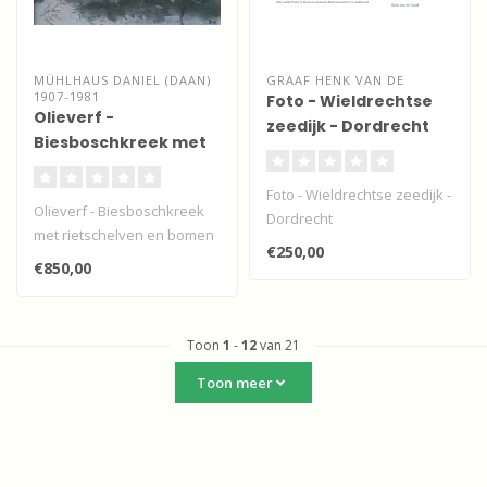
MÜHLHAUS DANIEL (DAAN)
GRAAF HENK VAN DE
1907-1981
Foto - Wieldrechtse
Olieverf -
zeedijk - Dordrecht
Biesboschkreek met
rietschelven en
bomen
Foto - Wieldrechtse zeedijk -
Olieverf - Biesboschkreek
Dordrecht
met rietschelven en bomen
€250,00
€850,00
Toon
1
-
12
van 21
Toon meer