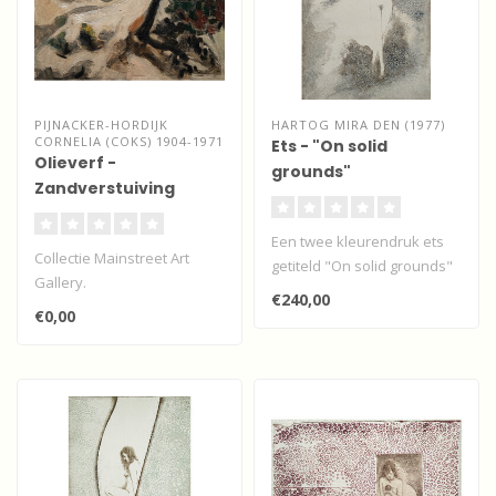
PIJNACKER-HORDIJK
HARTOG MIRA DEN (1977)
CORNELIA (COKS) 1904-1971
Ets - "On solid
Olieverf -
grounds"
Zandverstuiving
Een twee kleurendruk ets
Collectie Mainstreet Art
getiteld "On solid grounds"
Gallery.
door de Utrechtse
€240,00
Expressionistisch
kunstenar..
€0,00
olieverfwerk gesigneerd.
Op..