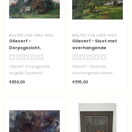
NOLTEE COR (1903-1967)
NOLTEE COR (1903-1967)
Olieverf -
Olieverf - Sloot met
Dorpsgezicht,
overhangende
mogelijk Oosteind -
bomen
Papendrecht
Olieverf -Dorpsgezicht,
Olieverf - Sloot met
mogelijk Oosteind -
overhangende bomen
Papendrecht
€850,00
€995,00