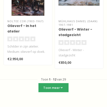
NOLTEE COR (1903-1967)
MÜHLHAUS DANIEL (DAAN)
1907-1981
Olieverf - In het
Olieverf - Winter -
atelier
stadgezicht
Schilder in zijn atelier.
Olieverf - Winter -
Medium: olieverf op doek.
stadgezicht
Afmeting: ?? x??
€2.950,00
Gesignee..
€850,00
Toon
1
-
12
van 29
Toon meer