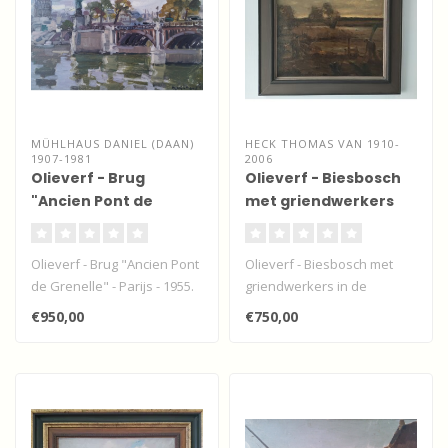
MÜHLHAUS DANIEL (DAAN)
HECK THOMAS VAN 1910-
1907-1981
2006
Olieverf - Brug
Olieverf - Biesbosch
"Ancien Pont de
met griendwerkers
Grenelle" - Parijs
Olieverf - Brug "Ancien Pont
Olieverf - Biesbosch met
de Grenelle" - Parijs - 1955.
griendwerkers in de
schemering van de avond...
€950,00
€750,00