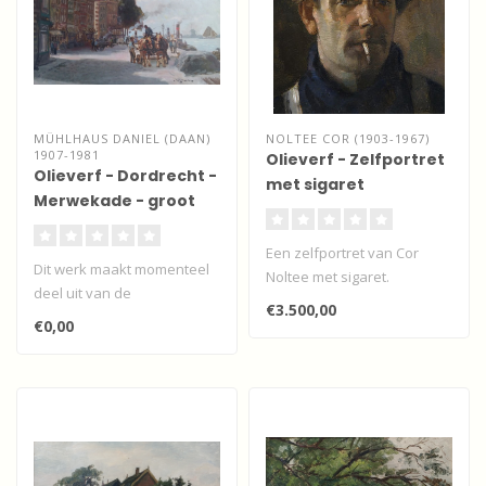
MÜHLHAUS DANIEL (DAAN)
NOLTEE COR (1903-1967)
1907-1981
Olieverf - Zelfportret
Olieverf - Dordrecht -
met sigaret
Merwekade - groot
werk
Een zelfportret van Cor
Dit werk maakt momenteel
Noltee met sigaret.
deel uit van de
Medium: olieverf op doek
€3.500,00
wisselexpositie "Dordtse
Afmeting:..
€0,00
kunstenaars" b..