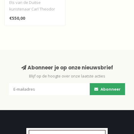
Ets van de Duitse
kunstenaar Carl Theodor
Thiemann van de molen
€550,00
Welgelegen, Zwij..
Abonneer je op onze nieuwsbrief
Blijf op de hoogte over onze laatste acties
Abonneer