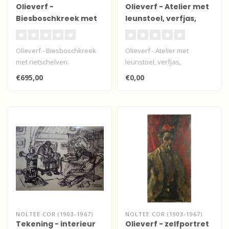
Olieverf -
Olieverf - Atelier met
Biesboschkreek met
leunstoel, verfjas,
rietschelven.
pantoffels en petje.
Olieverf - Biesboschkreek
Olieverf - Atelier met
met rietschelven.
leunstoel, verfjas,
pantoffels en petje...
€695,00
€0,00
NOLTEE COR (1903-1967)
NOLTEE COR (1903-1967)
Tekening - interieur
Olieverf - zelfportret