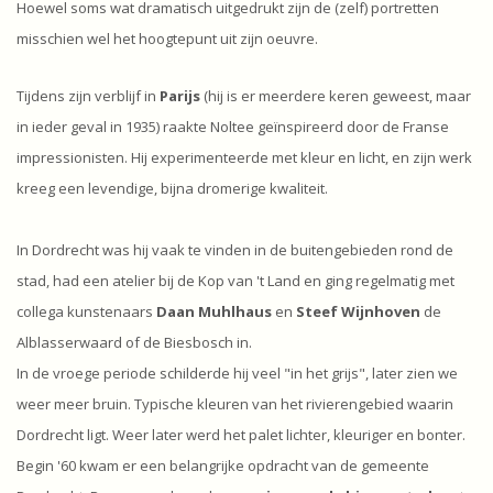
Hoewel soms wat dramatisch uitgedrukt zijn de (zelf) portretten
misschien wel het hoogtepunt uit zijn oeuvre.
Tijdens zijn verblijf in
Parijs
(hij is er meerdere keren geweest, maar
in ieder geval in 1935) raakte Noltee geïnspireerd door de Franse
impressionisten. Hij experimenteerde met kleur en licht, en zijn werk
kreeg een levendige, bijna dromerige kwaliteit.
In Dordrecht was hij vaak te vinden in de buitengebieden rond de
stad, had een atelier bij de Kop van 't Land en ging regelmatig met
collega kunstenaars
Daan Muhlhaus
en
Steef Wijnhoven
de
Alblasserwaard of de Biesbosch in.
In de vroege periode schilderde hij veel "in het grijs", later zien we
weer meer bruin. Typische kleuren van het rivierengebied waarin
Dordrecht ligt. Weer later werd het palet lichter, kleuriger en bonter.
Begin '60 kwam er een belangrijke opdracht van de gemeente