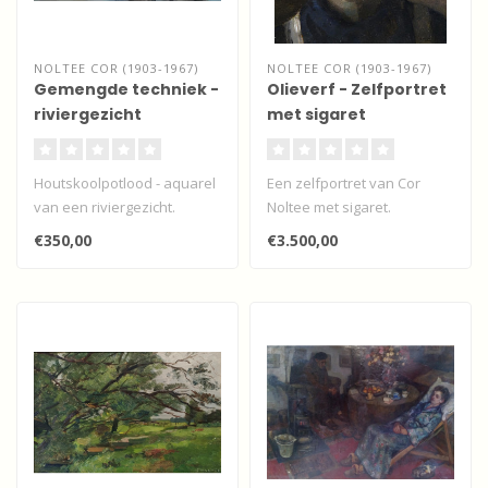
NOLTEE COR (1903-1967)
NOLTEE COR (1903-1967)
Gemengde techniek -
Olieverf - Zelfportret
riviergezicht
met sigaret
Houtskoolpotlood - aquarel
Een zelfportret van Cor
van een riviergezicht.
Noltee met sigaret.
Medium: olieverf op doek
€350,00
€3.500,00
Afmeting:..