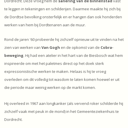
Dordrecht. Deze vroeg hem de
sanering van de binnenstad
vast
te leggen in tekeningen en schilderijen. Daarmee maakte hij zich bij
de Dordtse bevolking onsterfelijk en er hangen dan ook honderden
werken van hem bij Dordtenaren aan de muur.
Rond de jaren '60 probeerde hij zichzelf opnieuw uit te vinden na het
zien van werken van
Van Gogh
en de opkomst van de
Cobra-
beweging
. Hij had een atelier in het hart van de Biesbosch wat hem
inspireerde om met het paletmes direct op het doek sterk
expressionistische werken te maken. Helaas is hij te vroeg
overleden om dit volledig tot wasdom te laten komen hoewel er uit
die periode maar weinig werken op de markt komen.
Hij overleed in 1967 aan longkanker (als vervend roker schilderde hij
zichzelf vaak met peuk in de mond) in het Gemeenteziekenhuis te
Dordrecht.