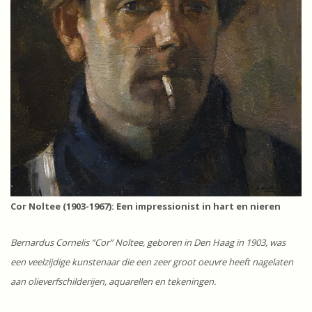
Cor Noltee (1903-1967): Een impressionist in hart en nieren
Bernardus Cornelis “Cor” Noltee, geboren in Den Haag in 1903, was
een veelzijdige kunstenaar die een zeer groot oeuvre heeft nagelaten
aan olieverfschilderijen, aquarellen en tekeningen.