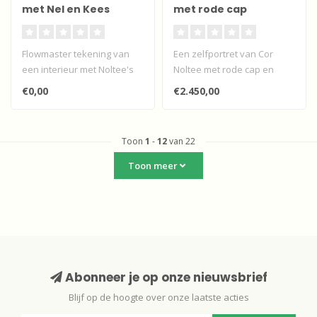
met Nel en Kees
met rode cap
Stoop
Flowmaster tekening van
Een zelfportret van Cor
een interieur met Noltee's
Noltee met rode cap en
vrouw Nel en collega
sigaret.
€0,00
€2.450,00
kunstena..
Medium: olieverf op doe..
Toon
1
-
12
van 22
Toon meer
Abonneer je op onze nieuwsbrief
Blijf op de hoogte over onze laatste acties