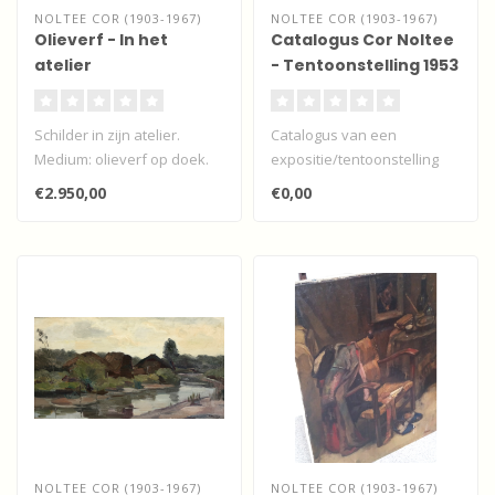
NOLTEE COR (1903-1967)
NOLTEE COR (1903-1967)
Olieverf - In het
Catalogus Cor Noltee
atelier
- Tentoonstelling 1953
- Pictura Dordrecht
Schilder in zijn atelier.
Catalogus van een
Medium: olieverf op doek.
expositie/tentoonstelling
Afmeting: ?? x??
van Cor Noltee van 6 tot 21
€2.950,00
€0,00
Gesignee..
juni 19..
NOLTEE COR (1903-1967)
NOLTEE COR (1903-1967)