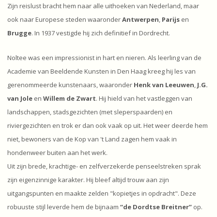
Zijn reislust bracht hem naar alle uithoeken van Nederland, maar
ook naar Europese steden waaronder
Antwerpen
,
Parijs
en
Brugge
. In 1937 vestigde hij zich definitief in Dordrecht.
Noltee was een impressionist in hart en nieren. Als leerling van de
Academie van Beeldende Kunsten in Den Haag kreeg hij les van
gerenommeerde kunstenaars, waaronder
Henk van Leeuwen
,
J.G.
van Jole
en
Willem de Zwart
. Hij hield van het vastleggen van
landschappen, stadsgezichten (met sleperspaarden) en
riviergezichten en trok er dan ook vaak op uit. Het weer deerde hem
niet, bewoners van de Kop van 't Land zagen hem vaak in
hondenweer buiten aan het werk.
Uit zijn brede, krachtige- en zelfverzekerde penseelstreken sprak
zijn eigenzinnige karakter. Hij bleef altijd trouw aan zijn
uitgangspunten en maakte zelden "kopietjes in opdracht". Deze
robuuste stijl leverde hem de bijnaam
“de Dordtse Breitner”
op.