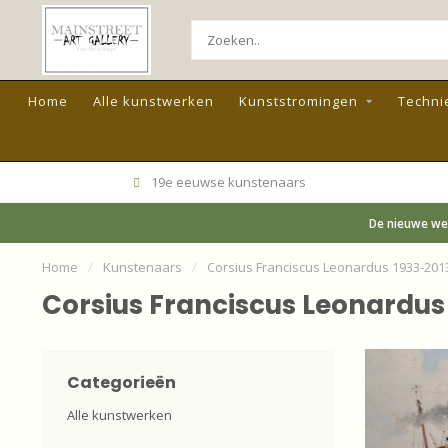
Home
Alle kunstwerken
Kunststromingen
Techni
19e eeuwse kunstenaars
De nieuwe web
Home
/
Kunstenaars
/
Corsius Franciscus Leonardus 1933-201
Corsius Franciscus Leonardus
Categorieën
Alle kunstwerken