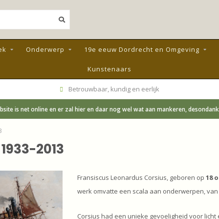
ek
Onderwerp
19e eeuw Dordrecht en Omgeving
Kunstenaars
Betrouwbaar, kundig en eerlijk
site is net online en er zal hier en daar nog wel wat aan mankeren, desondanks;
3
 1933-2013
Fransiscus Leonardus Corsius, geboren op
18 
werk omvatte een scala aan onderwerpen, van s
Corsius had een unieke gevoeligheid voor licht e