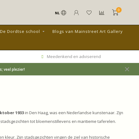
0
NL
De Dordtse school
Blogs van Mainstreet Art Gallery
Meedenkend en adviserend
 veel plezier!
oktober 1933
in Den Haag, was een Nederlandse kunstenaar. Zijn
tadsgezichten tot bloemenstillevens en maritieme taferelen.
n kleur. Zijn stadsgezichten vingen de ziel van historische