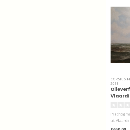
CORSIUS F
2013
Olieverf
Vlaardi
Prachtig m
uit Vlaardi
€650,00