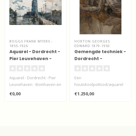
BOGGS FRANK MYERS -
HORTON GEORGES
1855-1926
EDWARD 1879-1950
Aquarel - Dordrecht -
Gemengde techniek -
Pier Leuvehaven -
Dordrecht -
Bomhaven en Grote
Voorstraatshaven
kerk
Aquarel - Dordrecht - Pier
Een
Leuvehaven - Bomhaven en
houtskoolpotlood/aquarel
Grote kerk. Vaste collectie..
van deze Engelse
€0,00
€1.250,00
kunstenaar uit North
Shields aan d..