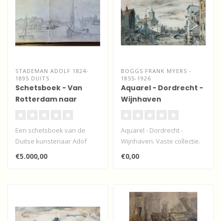
STADEMAN ADOLF 1824-
BOGGS FRANK MYERS -
1895 DUITS
1855-1926
Schetsboek - Van
Aquarel - Dordrecht -
Rotterdam naar
Wijnhaven
Dordrecht
Een schetsboek van de
Aquarel - Dordrecht -
Duitse kunstenaar Adof
Wijnhaven. Vaste collectie.
Stademan met schetsen en
Vooralsnog niet te koop...
€5.000,00
€0,00
aquarellen..