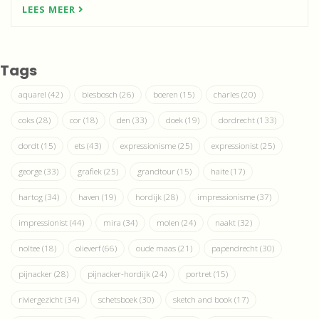
LEES MEER
Tags
aquarel
(42)
biesbosch
(26)
boeren
(15)
charles
(20)
coks
(28)
cor
(18)
den
(33)
doek
(19)
dordrecht
(133)
dordt
(15)
ets
(43)
expressionisme
(25)
expressionist
(25)
george
(33)
grafiek
(25)
grandtour
(15)
haite
(17)
hartog
(34)
haven
(19)
hordijk
(28)
impressionisme
(37)
impressionist
(44)
mira
(34)
molen
(24)
naakt
(32)
noltee
(18)
olieverf
(66)
oude maas
(21)
papendrecht
(30)
pijnacker
(28)
pijnacker-hordijk
(24)
portret
(15)
riviergezicht
(34)
schetsboek
(30)
sketch and book
(17)