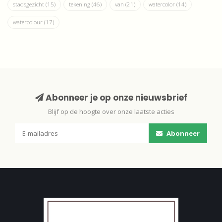
stadsgezicht
(15)
tekening
(46)
van
(21)
watercolor
(14)
watercolour
(17)
Abonneer je op onze nieuwsbrief
Blijf op de hoogte over onze laatste acties
Abonneer