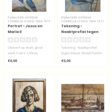
PIJNACKER-HORDIJK
PIJNACKER-HORDIJK
CORNELIA (COKS) 1904-1971
CORNELIA (COKS) 1904-1971
Portret - Jezus en
Tekening -
Maria II
Naaktprofiel tegen
blauw
Olieverf op doek, groot
Tekening - Naaktprofiel
werk (1,60 x 1,30cm).
tegen blauw. Model Pulchri
Bijgaande de voorstudies...
studio - 1924...
€0,00
€0,00