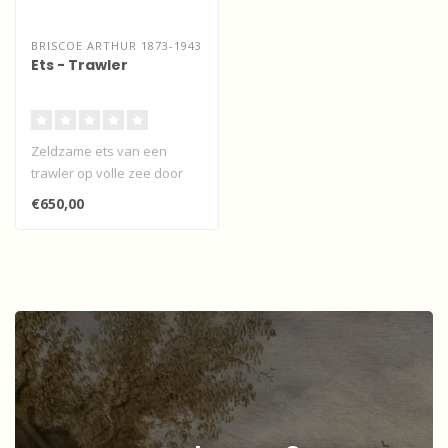
BRISCOE ARTHUR 1873-1943
Ets - Trawler
Zeldzame ets van een
trawler op volle zee door
Arthur Brescoe...
€650,00