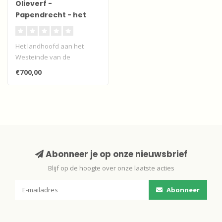
Olieverf -
Papendrecht - het
laden en lossen van
landbouwproducten
Het landhoofd aan het
Westeinde van de
Papendrechtse dijk met
€700,00
boeren die melkkan..
Abonneer je op onze nieuwsbrief
Blijf op de hoogte over onze laatste acties
Abonneer