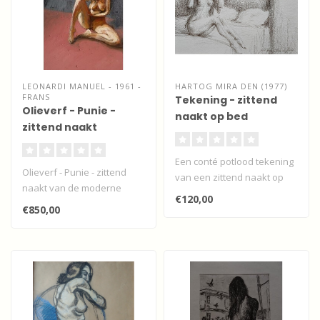
LEONARDI MANUEL - 1961 -
HARTOG MIRA DEN (1977)
FRANS
Tekening - zittend
Olieverf - Punie -
naakt op bed
zittend naakt
Een conté potlood tekening
Olieverf - Punie - zittend
van een zittend naakt op
naakt van de moderne
een bed door de Utrechtse
€120,00
Franse impressionist
k..
€850,00
Manuel Leon..