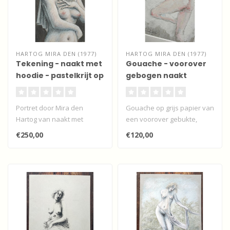
HARTOG MIRA DEN (1977)
HARTOG MIRA DEN (1977)
Tekening - naakt met
Gouache - voorover
hoodie - pastelkrijt op
gebogen naakt
papier
Portret door Mira den
Gouache op grijs papier van
Hartog van naakt met
een voorover gebukte,
hoodie in pastelkrijt op grijs
naakte vrouw door de
€250,00
€120,00
papier..
Utrechtse..