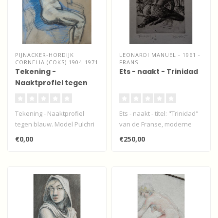
PIJNACKER-HORDIJK
LEONARDI MANUEL - 1961 -
CORNELIA (COKS) 1904-1971
FRANS
Tekening -
Ets - naakt - Trinidad
Naaktprofiel tegen
blauw
Tekening - Naaktprofiel
Ets - naakt - titel: "Trinidad"
tegen blauw. Model Pulchri
van de Franse, moderne
studio - 1924...
impressionist Manuel Leon..
€0,00
€250,00