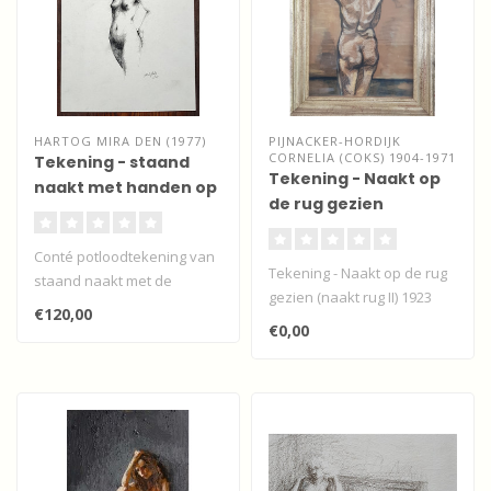
HARTOG MIRA DEN (1977)
PIJNACKER-HORDIJK
CORNELIA (COKS) 1904-1971
Tekening - staand
Tekening - Naakt op
naakt met handen op
de rug gezien
billen
Conté potloodtekening van
Tekening - Naakt op de rug
staand naakt met de
gezien (naakt rug II) 1923
handen op de billen door
€120,00
de Utrec..
€0,00