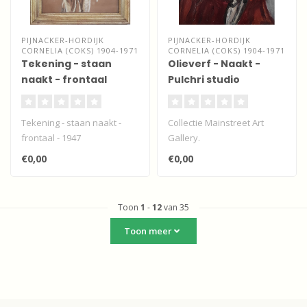
PIJNACKER-HORDIJK
PIJNACKER-HORDIJK
CORNELIA (COKS) 1904-1971
CORNELIA (COKS) 1904-1971
Tekening - staan
Olieverf - Naakt -
naakt - frontaal
Pulchri studio
Tekening - staan naakt -
Collectie Mainstreet Art
frontaal - 1947
Gallery.
Expressionistisch
€0,00
€0,00
olieverfwerk niet
gesigneer..
Toon
1
-
12
van 35
Toon meer