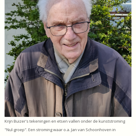
Krijn Buizer's tekeningen en etsen vallen onder de kunststroming
"Nul-groep". Een stroming waar o.a. Jan van Schoonhoven in