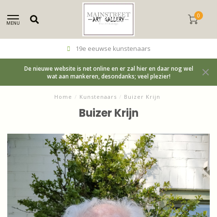
0
MENU
19e eeuwse kunstenaars
De nieuwe website is net online en er zal hier en daar nog wel
wat aan mankeren, desondanks; veel plezier!
Home
/
Kunstenaars
/
Buizer Krijn
Buizer Krijn