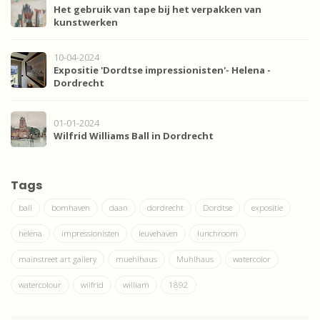
Het gebruik van tape bij het verpakken van
kunstwerken
10-04-2024
Expositie 'Dordtse impressionisten'- Helena -
Dordrecht
01-01-2024
Wilfrid Williams Ball in Dordrecht
Tags
ball
bomhaven
daan
dordrecht
Dordtse
expositie
helena
impressionisten
leuvehaven
lunchroom
mainstreet art gallery
muehlhaus
Muhlhaus
watercolor
watercolour
wilfrid
william
1892