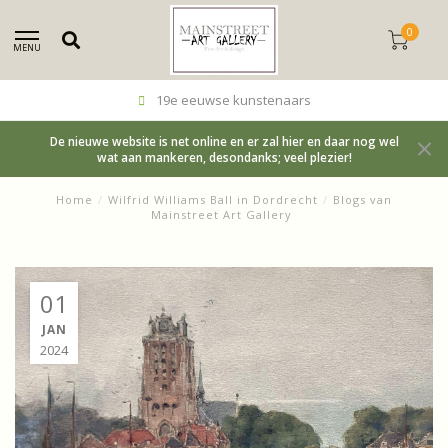
0
MENU
19e eeuwse kunstenaars
De nieuwe website is net online en er zal hier en daar nog wel
wat aan mankeren, desondanks; veel plezier!
Home
/
Wilfrid Williams Ball in Dordrecht
/
Blogs van
Mainstreet Art Gallery
01
JAN
2024