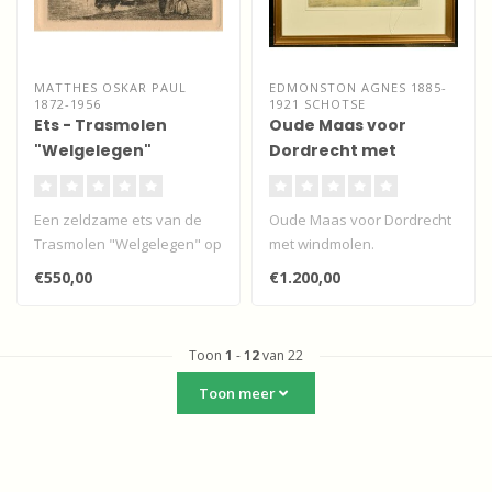
MATTHES OSKAR PAUL
EDMONSTON AGNES 1885-
1872-1956
1921 SCHOTSE
Ets - Trasmolen
Oude Maas voor
"Welgelegen"
Dordrecht met
Zwijndrecht
windmolen
Een zeldzame ets van de
Oude Maas voor Dordrecht
Trasmolen "Welgelegen" op
met windmolen.
de Zwijndrechtse oever met
€550,00
€1.200,00
in ..
Toon
1
-
12
van 22
Toon meer