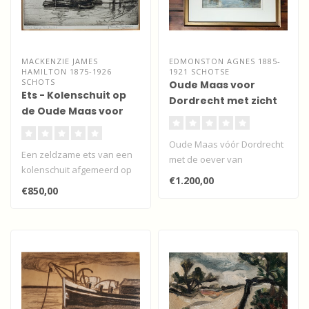
MACKENZIE JAMES
EDMONSTON AGNES 1885-
HAMILTON 1875-1926
1921 SCHOTSE
SCHOTS
Oude Maas voor
Ets - Kolenschuit op
Dordrecht met zicht
de Oude Maas voor
op de
Dordrecht
Groothoofdspoort"
Oude Maas vóór Dordrecht
Een zeldzame ets van een
met de oever van
kolenschuit afgemeerd op
Zwijndrecht
€1.200,00
de Oude Maas voor
€850,00
Dordrecht va..