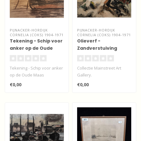
PIJNACKER-HORDIJK
PIJNACKER-HORDIJK
CORNELIA (COKS) 1904-1971
CORNELIA (COKS) 1904-1971
Tekening - Schip voor
Olieverf -
anker op de Oude
Zandverstuiving
Maas
Tekening - Schip voor anker
Collectie Mainstreet Art
op de Oude Maas
Gallery.
Expressionistisch
€0,00
€0,00
olieverfwerk gesigneerd.
Op..