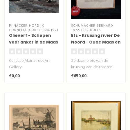
PIJNACKER-HORDIJK
SCHUMACHER BERNARD
CORNELIA (COKS) 1904-1971
1872-1932 DUITS
Olieverf - Schepen
Ets - Kruising rivier De
voor anker in de Maas
Noord - Oude Maas en
- Dordrecht
Beneden Merwede
Collectie Mainstreet Art
Zeldzame ets van de
Gallery.
kruising van de rivieren
Expressionistisch
Noord, Oude Maas en
€0,00
€650,00
olieverfwerk gesigneerd.
Beneden Merwede..
Op..