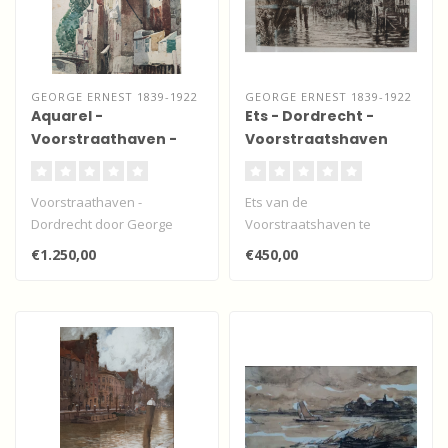
GEORGE ERNEST 1839-1922
GEORGE ERNEST 1839-1922
Aquarel -
Ets - Dordrecht -
Voorstraathaven -
Voorstraatshaven
Dordrecht
Voorstraathaven -
Ets van de
Dordrecht door George
Voorstraatshaven te
Ernest.
Dordrecht met de
€1.250,00
€450,00
Vooralsnog niet te koop
Pelserbrug en de Grote- of
vanwege..
Onze ..