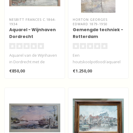
NESBITT FRANCES C.1864-
HORTON GEORGES
1934
EDWARD 1879-1950
Aquarel - Wijnhaven
Gemengde techniek -
Dordrecht
Rotterdam
Aquarel van de Wijnhaven
Een
in Dordrecht met de
houtskoolpotlood/aquarel
Boombrug en de
van deze Engelse
€850,00
€1.250,00
Groothoofdspoort bi..
kunstenaar uit North
Shields aan d..