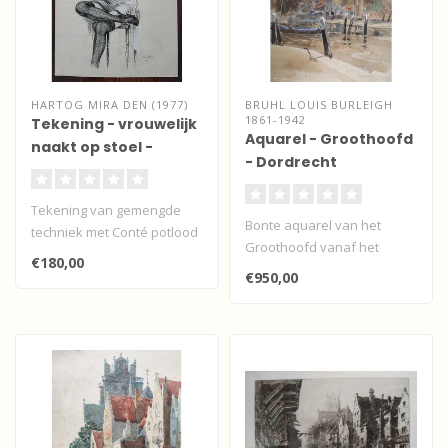
HARTOG MIRA DEN (1977)
BRUHL LOUIS BURLEIGH
1861-1942
Tekening - vrouwelijk
Aquarel - Groothoofd
naakt op stoel -
- Dordrecht
Pastelkrijt
Tekening van gemengde
Bonte aquarel van het
techniek met Conté potlood
Groothoofd vanaf het
en pastelkrijt van een
€180,00
Damiate-bolwerk, Dordrecht
vrouw m..
€950,00
door Louis..