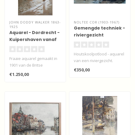
JOHN DODDY WALKER 1863-
NOLTEE COR (1903-1967)
1925
Gemengde techniek -
Aquarel - Dordrecht -
riviergezicht
Kuipershaven vanaf
de Wolwevershaven
Houtskoolpotlood - aquarel
Fraaie aquarel gemaakt in
van een riviergezicht.
1901 van de Britse
€350,00
kunstenaar Walker. In het
€1.250,00
tegenlich..