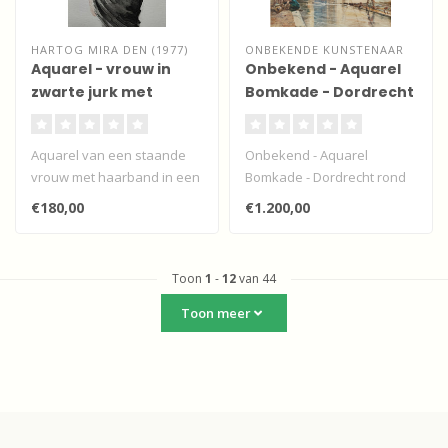
HARTOG MIRA DEN (1977)
ONBEKENDE KUNSTENAAR
Aquarel - vrouw in
Onbekend - Aquarel
zwarte jurk met
Bomkade - Dordrecht
glazen bol
Aquarel van een staande
Onbekend - Aquarel
vrouw met haarband in een
Bomkade - Dordrecht rond
zwarte jurk met een glazen
1850 waarbij de mensen
€180,00
€1.200,00
bol..
gekleed zijn ..
Toon
1
-
12
van 44
Toon meer