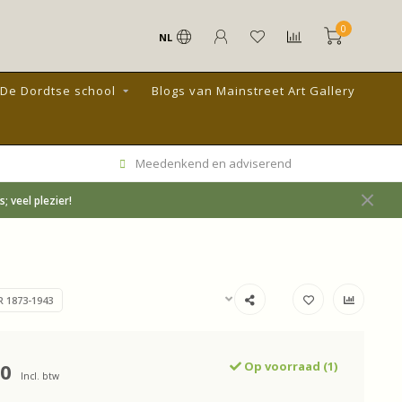
0
NL
De Dordtse school
Blogs van Mainstreet Art Gallery
Meedenkend en adviserend
 veel plezier!
 1873-1943
00
Op voorraad (1)
Incl. btw