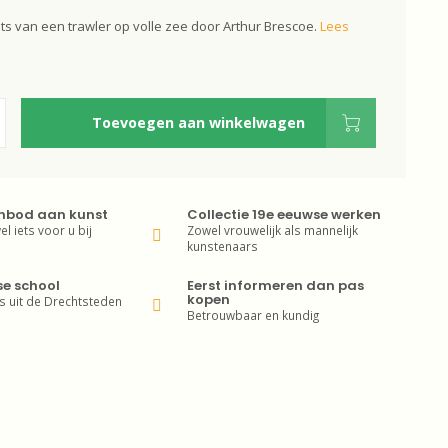
s van een trawler op volle zee door Arthur Brescoe.
Lees
Toevoegen aan winkelwagen
nbod aan kunst
Collectie 19e eeuwse werken
wel iets voor u bij
Zowel vrouwelijk als mannelijk
kunstenaars
se school
Eerst informeren dan pas
kopen
s uit de Drechtsteden
Betrouwbaar en kundig