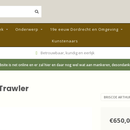
ek
Onderwerp
19e eeuw Dordrecht en Omgeving
Kunstenaars
Betrouwbaar, kundig en eerlijk
site is net online en er zal hier en daar nog wel wat aan mankeren, desondanks;
 Trawler
BRISCOE ARTHUR
€650,