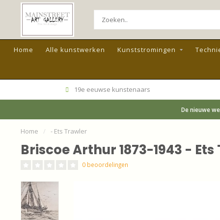
Home
Alle kunstwerken
Kunststromingen
Techni
19e eeuwse kunstenaars
De nieuwe web
Home
/
- Ets Trawler
Briscoe Arthur 1873-1943 - Ets
0 beoordelingen