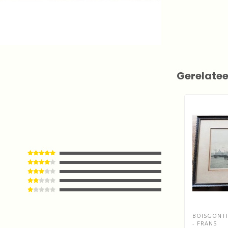
Gerelate
BOISGONTIE
- FRANS