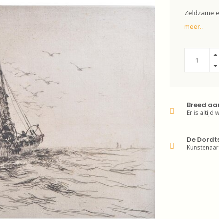
Zeldzame et
meer..
Breed aa
Er is altijd 
De Dordt
Kunstenaar