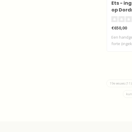
Ets - in
op Dord
€650,00
Een handg
forte (inge
Dordrec..
19e eeuws
(11)
kun