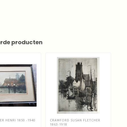
erde producten
R HENRI 1850 -1940
CRAWFORD SUSAN FLETCHER
MAT
1863-1918
195