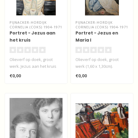
PIJNACKER-HORDIJK
PIJNACKER-HORDIJK
CORNELIA (COKS) 1904-1971
CORNELIA (COKS) 1904-1971
Portret - Jezus aan
Portret - Jezus en
het kruis
Maria I
Olieverf op doek, groot
Olieverf op doek, groot
werk. Jezus aan het kruis
werk (1,60 x 1,30cm).
met doornkroon...
Bijgaande de voorstudies...
€0,00
€0,00