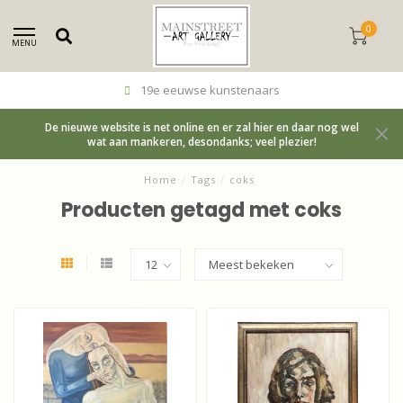
0
MENU
19e eeuwse kunstenaars
De nieuwe website is net online en er zal hier en daar nog wel
wat aan mankeren, desondanks; veel plezier!
Home
/
Tags
/
coks
Producten getagd met coks