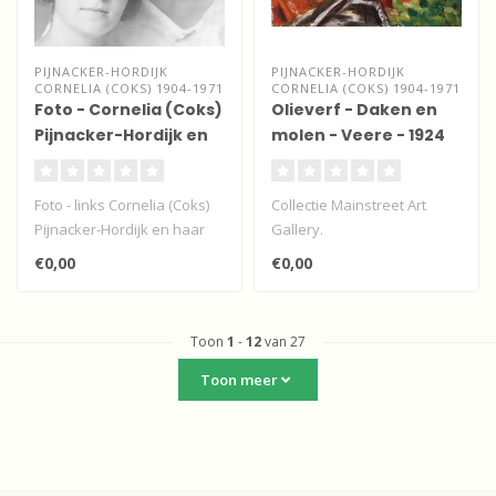
PIJNACKER-HORDIJK
PIJNACKER-HORDIJK
CORNELIA (COKS) 1904-1971
CORNELIA (COKS) 1904-1971
Foto - Cornelia (Coks)
Olieverf - Daken en
Pijnacker-Hordijk en
molen - Veere - 1924
haar zus
Foto - links Cornelia (Coks)
Collectie Mainstreet Art
Pijnacker-Hordijk en haar
Gallery.
zus (detail). Beeldbank A..
Expressionistisch
€0,00
€0,00
olieverfwerk niet
gesigneer..
Toon
1
-
12
van 27
Toon meer