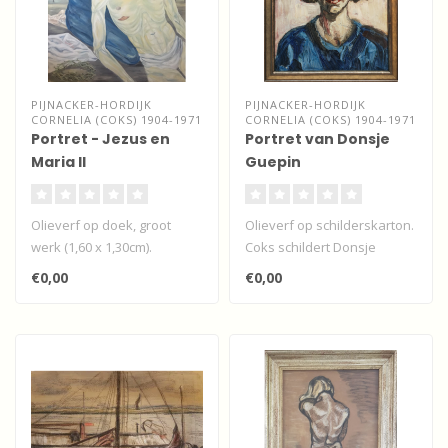
PIJNACKER-HORDIJK
PIJNACKER-HORDIJK
CORNELIA (COKS) 1904-1971
CORNELIA (COKS) 1904-1971
Portret - Jezus en
Portret van Donsje
Maria II
Guepin
Olieverf op doek, groot
Olieverf op schilderskarton.
werk (1,60 x 1,30cm).
Coks schildert Donsje
Bijgaande de voorstudies...
Guepin. Dit werk hangt
€0,00
€0,00
vanaf ..