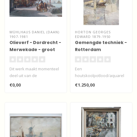
MÜHLHAUS DANIEL (DAAN)
HORTON GEORGES
1907-1981
EDWARD 1879-1950
Olieverf - Dordrecht -
Gemengde techniek -
Merwekade - groot
Rotterdam
werk
Dit werk maakt momenteel
Een
deel uit van de
houtskoolpotlood/aquarel
wisselexpositie "Dordtse
van deze Engelse
€0,00
€1.250,00
kunstenaars" b..
kunstenaar uit North
Shields aan d..