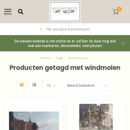
0
MENU
19e eeuwse kunstenaars
De nieuwe website is net online en er zal hier en daar nog wel
wat aan mankeren, desondanks; veel plezier!
Home
/
Tags
/
windmolen
Producten getagd met windmolen