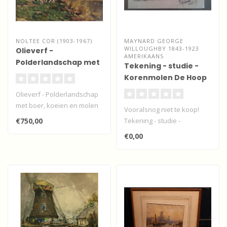
NOLTEE COR (1903-1967)
MAYNARD GEORGE
WILLOUGHBY 1843-1923
Olieverf -
AMERIKAANS
Polderlandschap met
Tekening - studie -
boer, koeien en molen
Korenmolen De Hoop
- Papendrecht
Olieverf - Polderlandschap
met boer, koeien en molen
Vooralsnog niet te koop!
€750,00
Tekening - studie -
Korenmolen De Hoop -
€0,00
Papendrecht va..