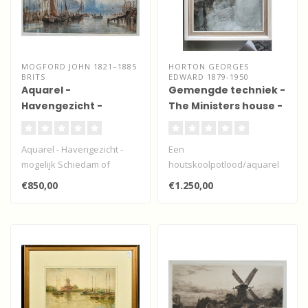
MOGFORD JOHN 1821–1885
HORTON GEORGES
BRITS
EDWARD 1879-1950
Aquarel -
Gemengde techniek -
Havengezicht -
The Ministers house -
mogelijk Schiedam of
Rotterdam
Rotterdam
Aquarel - Havengezicht -
Een
mogelijk Schiedam of
houtskoolpotlood/aquarel
Rotterdam van John
van deze Engelse
€850,00
€1.250,00
Mogford..
kunstenaar uit North
Shields aan d..