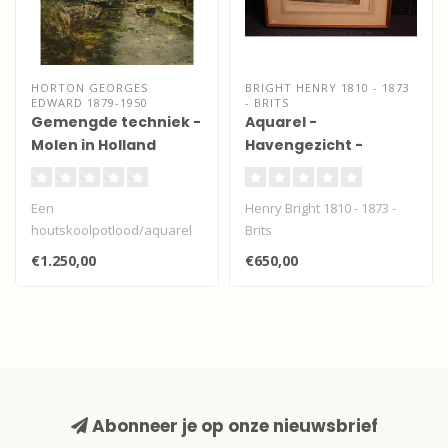
HORTON GEORGES
BRIGHT HENRY 1810 - 1873
EDWARD 1879-1950
- BRITS
Gemengde techniek -
Aquarel -
Molen in Holland
Havengezicht -
mogelijk
Rotterdam/Schiedam
Een
Henry Bright 1810 - 1873 -
houtskoolpotlood/aquarel
Brits
van deze Engelse
€1.250,00
€650,00
kunstenaar uit North
Shields aan d..
Abonneer je op onze nieuwsbrief