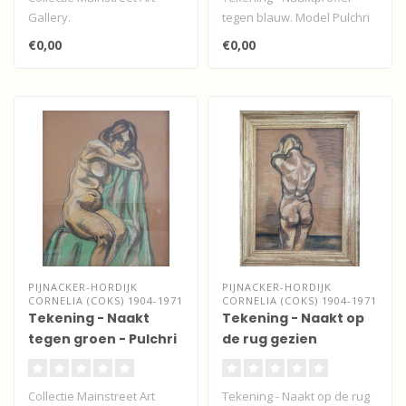
Gallery.
tegen blauw. Model Pulchri
Expressionistisch
studio - 1924...
€0,00
€0,00
olieverfwerk niet
gesigneer..
PIJNACKER-HORDIJK
PIJNACKER-HORDIJK
CORNELIA (COKS) 1904-1971
CORNELIA (COKS) 1904-1971
Tekening - Naakt
Tekening - Naakt op
tegen groen - Pulchri
de rug gezien
studio
Collectie Mainstreet Art
Tekening - Naakt op de rug