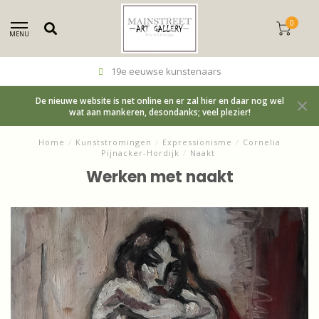
0
MENU
19e eeuwse kunstenaars
De nieuwe website is net online en er zal hier en daar nog wel
wat aan mankeren, desondanks; veel plezier!
Home
/
Kunststromingen
/
Expressionisme
/
Cornelia
Pijnacker-Hordijk
/
Naakt
Werken met naakt