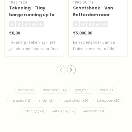
1855-1924
1895 DUITS
Tekening - "Hay
Schetsboek - Van
barge running up to
Rotterdam naar
Dort"
Dordrecht
€0,00
€5.000,00
Tekening - Tekening - Tjalk
Een schetsboek van de
geladen met hooi voor Dort
Duitse kunstenaar Adof
- Dor..
Stademan met sc..
de hoop
(2)
dordrecht
(138)
george
(35)
koren
(1)
maynard
(12)
molen
(24)
papendrecht
(30)
schetsboek
(30)
tekening
(50)
willoughby
(12)
windmolen
(10)