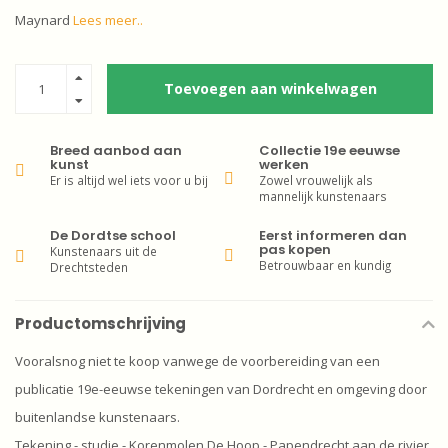
Maynard
Lees meer..
Toevoegen aan winkelwagen
Breed aanbod aan
Collectie 19e eeuwse
kunst
werken
Er is altijd wel iets voor u bij
Zowel vrouwelijk als
mannelijk kunstenaars
De Dordtse school
Eerst informeren dan
pas kopen
Kunstenaars uit de
Betrouwbaar en kundig
Drechtsteden
Productomschrijving
Vooralsnog niet te koop vanwege de voorbereiding van een
publicatie 19e-eeuwse tekeningen van Dordrecht en omgeving door
buitenlandse kunstenaars.
Tekening - studie - Korenmolen De Hoop - Papendrecht aan de rivier