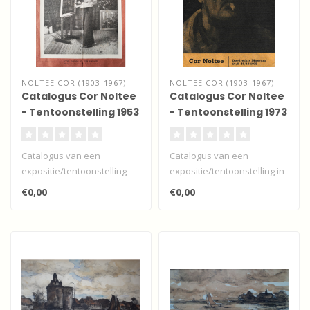
NOLTEE COR (1903-1967)
NOLTEE COR (1903-1967)
Catalogus Cor Noltee
Catalogus Cor Noltee
- Tentoonstelling 1953
- Tentoonstelling 1973
- Pictura Dordrecht
- Museum Dordrecht
Catalogus van een
Catalogus van een
expositie/tentoonstelling
expositie/tentoonstelling in
van Cor Noltee van 6 tot 21
het Dordrechts Museum 16
€0,00
€0,00
juni 19..
septembe..