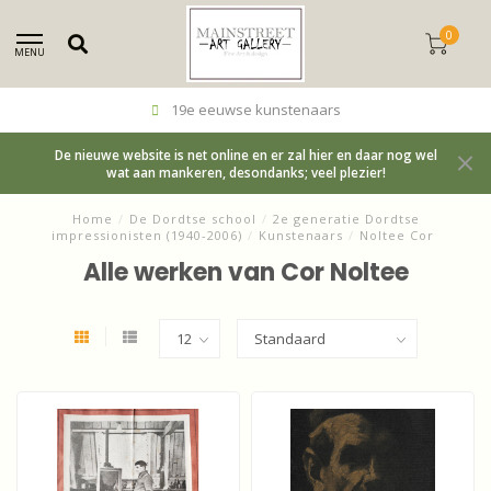
0
MENU
19e eeuwse kunstenaars
De nieuwe website is net online en er zal hier en daar nog wel
wat aan mankeren, desondanks; veel plezier!
Home
/
De Dordtse school
/
2e generatie Dordtse
impressionisten (1940-2006)
/
Kunstenaars
/
Noltee Cor
Alle werken van Cor Noltee