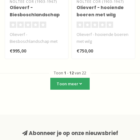
NOLTEE COR (1903-1967)
NOLTEE COR (1903-1967)
Olieverf -
Olieverf - hooiende
Biesboschlandschap
boeren met wilg
met koeien
Olieverf -
Olieverf - hooiende boeren
Biesboschlandschap met
met wilg
koeien
€995,00
€750,00
Toon
1
-
12
van 22
Toon meer
Abonneer je op onze nieuwsbrief