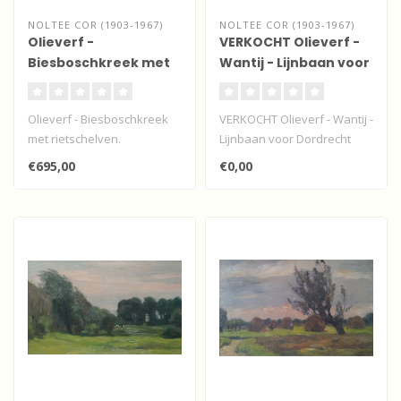
NOLTEE COR (1903-1967)
NOLTEE COR (1903-1967)
Olieverf -
VERKOCHT Olieverf -
Biesboschkreek met
Wantij - Lijnbaan voor
rietschelven.
Dordrecht
Olieverf - Biesboschkreek
VERKOCHT Olieverf - Wantij -
met rietschelven.
Lijnbaan voor Dordrecht
€695,00
€0,00