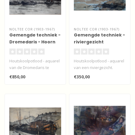
NOLTEE COR (1903-1967)
NOLTEE COR (1903-1967)
Gemengde techniek -
Gemengde techniek -
Dromedaris - Hoorn
riviergezicht
Houtskoolpotlood - aquarel
Houtskoolpotlood - aquarel
van de Dromedaris te
van een riviergezicht.
Hoorn.
€850,00
€350,00