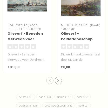
HOLLESTELLE JACOB
MÜHLHAUS DANIEL (DAAN)
HUIJBRECHT 1858-1920
1907-1981
Olieverf - Beneden
Olieverf -
Merwede voor
Polderlandschap
Dordrecht
met koeien - naar
Willem Maris
Olieverf - Beneden
Dit werk maakt momenteel
Merwede voor Dordrecht.
deel uit van de
Ongesigneerd. Vooralsnog
wisselexpositie "Dordtse
€850,00
€0,00
toegeschreve..
kunstenaars" b..
bellevue
(1)
daan
(14)
daniel
(14)
doek
(19)
dordrecht
(138)
groothoofdspoort
(13)
hotel
(2)