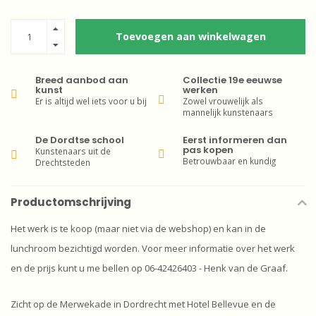
Toevoegen aan winkelwagen
Breed aanbod aan
Collectie 19e eeuwse
kunst
werken
Er is altijd wel iets voor u bij
Zowel vrouwelijk als
mannelijk kunstenaars
De Dordtse school
Eerst informeren dan
pas kopen
Kunstenaars uit de
Betrouwbaar en kundig
Drechtsteden
Productomschrijving
Het werk is te koop (maar niet via de webshop) en kan in de
lunchroom bezichtigd worden. Voor meer informatie over het werk
en de prijs kunt u me bellen op 06-42426403 - Henk van de Graaf.
Zicht op de Merwekade in Dordrecht met Hotel Bellevue en de