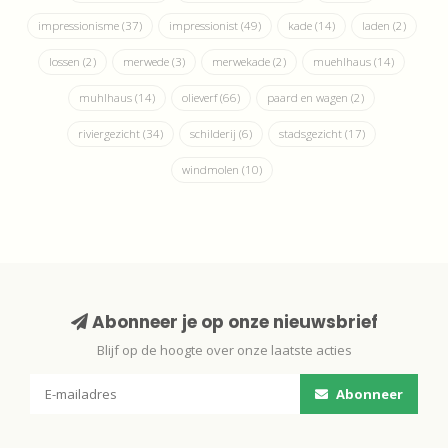
impressionisme
(37)
impressionist
(49)
kade
(14)
laden
(2)
lossen
(2)
merwede
(3)
merwekade
(2)
muehlhaus
(14)
muhlhaus
(14)
olieverf
(66)
paard en wagen
(2)
riviergezicht
(34)
schilderij
(6)
stadsgezicht
(17)
windmolen
(10)
Abonneer je op onze nieuwsbrief
Blijf op de hoogte over onze laatste acties
Abonneer