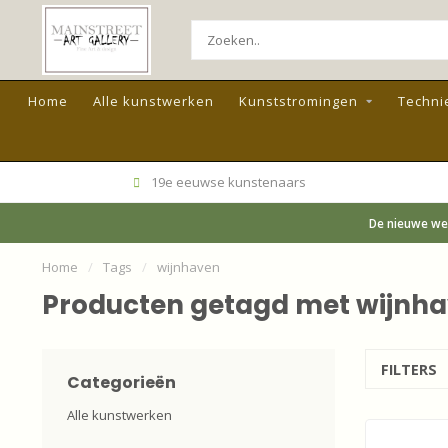
Home
Alle kunstwerken
Kunststromingen
Techni
19e eeuwse kunstenaars
De nieuwe web
Home
/
Tags
/
wijnhaven
Producten getagd met wijnh
FILTERS
Categorieën
Alle kunstwerken