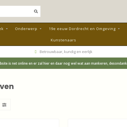
ek
Onderwerp
19e eeuw Dordrecht en Omgeving
Kunstenaars
Betrouwbaar, kundig en eerlijk
site is net online en er zal hier en daar nog wel wat aan mankeren, desondanks;
aven