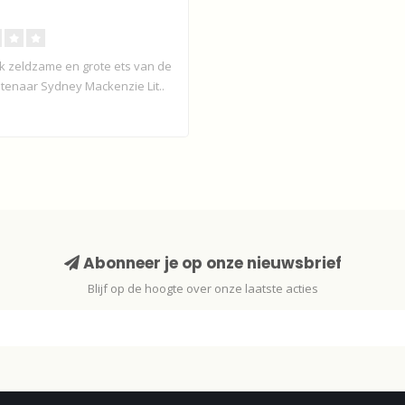
jk zeldzame en grote ets van de
stenaar Sydney Mackenzie Lit..
Abonneer je op onze nieuwsbrief
Blijf op de hoogte over onze laatste acties