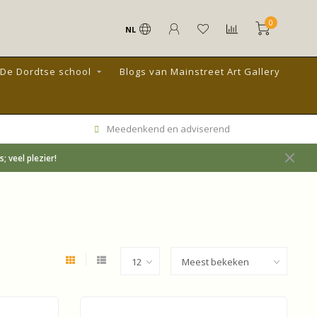
0
NL
De Dordtse school
Blogs van Mainstreet Art Gallery
Meedenkend en adviserend
 veel plezier!