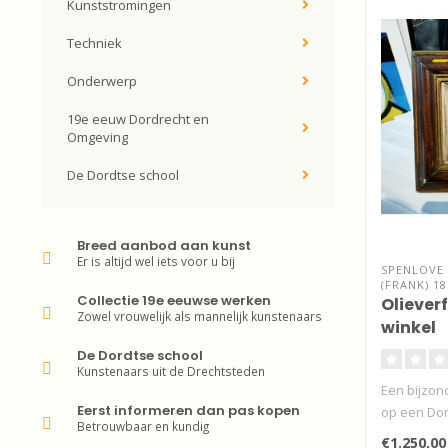
Kunststromingen
Techniek
Onderwerp
19e eeuw Dordrecht en
Omgeving
De Dordtse school
Breed aanbod aan kunst
Er is altijd wel iets voor u bij
SPENLOVE 
(FRANK) 18
Collectie 19e eeuwse werken
Oliever
Zowel vrouwelijk als mannelijk kunstenaars
winkel
De Dordtse school
Kunstenaars uit de Drechtsteden
Een bijzond
Eerst informeren dan pas kopen
op een Dor
Betrouwbaar en kundig
€1.250,00