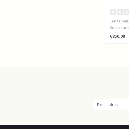
Een tameli
Britse kun
€850,00