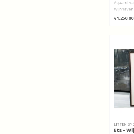
Aquarel va
Wijnhaven 
€1.250,00
LITTEN SY
Ets - W