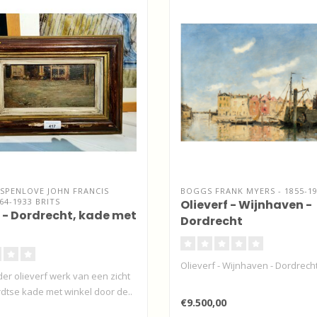
SPENLOVE JOHN FRANCIS
BOGGS FRANK MYERS - 1855-1
64-1933 BRITS
Olieverf - Wijnhaven -
f - Dordrecht, kade met
Dordrecht
Olieverf - Wijnhaven - Dordrech
er olieverf werk van een zicht
dtse kade met winkel door de..
€9.500,00