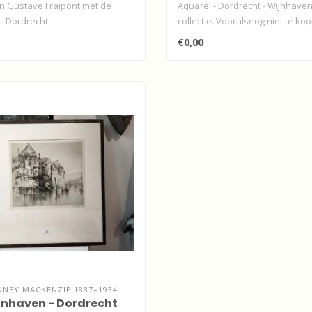
n Gustave Fraipont met de
Aquarel - Dordrecht - Wijnhaven
- Dordrecht
collectie. Vooralsnog niet te koop
€0,00
DNEY MACKENZIE 1887–1934
ijnhaven - Dordrecht