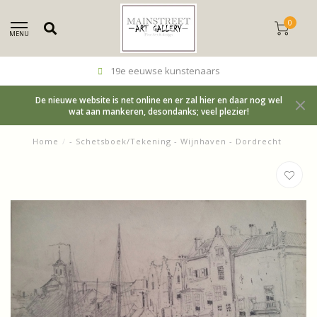
0
MENU
s
Betrouwbaar, kundig en e
De nieuwe website is net online en er zal hier en daar nog wel
wat aan mankeren, desondanks; veel plezier!
Home
/
- Schetsboek/Tekening - Wijnhaven - Dordrecht