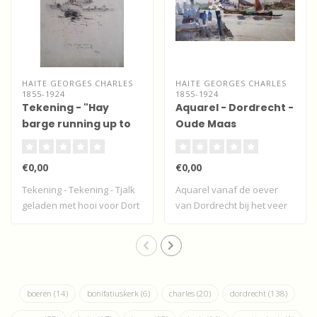
HAITE GEORGES CHARLES
HAITE GEORGES CHARLES
1855-1924
1855-1924
Tekening - "Hay
Aquarel - Dordrecht -
barge running up to
Oude Maas
Dort"
€0,00
€0,00
Tekening - Tekening - Tjalk
Aquarel vanaf de oever
geladen met hooi voor Dort
van Dordrecht bij het veer
- Dor..
naar Zwijn..
boeren
(14)
bonifatiuskerk
(6)
charles
(20)
dordrecht
(138)