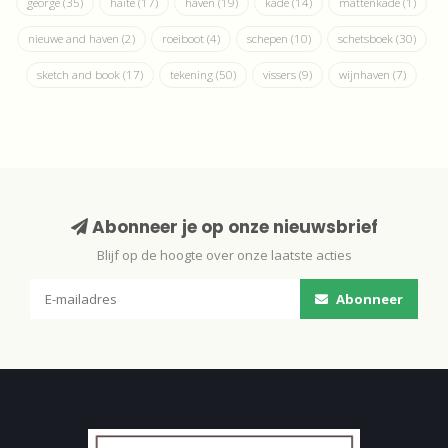
george
(35)
haite
(17)
haven
(19)
kade
(14)
mattenkade
(1)
nieuwe and haven
(2)
roeiboot
(4)
schepen
(10)
schetsboek
(30)
sketch and book
(17)
tekening
(50)
vissers
(9)
wijnhaven
(7)
Abonneer je op onze nieuwsbrief
Blijf op de hoogte over onze laatste acties
Abonneer