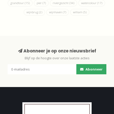
grandtour
(15)
pier
(7)
riviergezicht
(34)
watercolour
(17)
wijnbrug
(2)
wijnhaven
(7)
william
(5)
Abonneer je op onze nieuwsbrief
Blijf op de hoogte over onze laatste acties
Abonneer