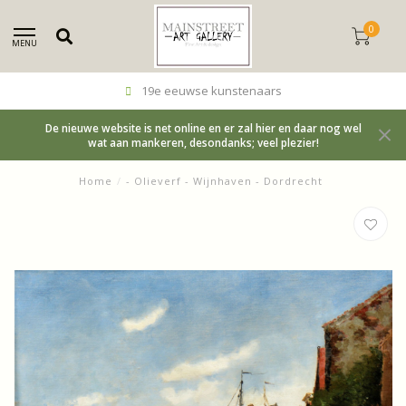
0
MENU
19e eeuwse kunstenaars
De nieuwe website is net online en er zal hier en daar nog wel
wat aan mankeren, desondanks; veel plezier!
Home
/
- Olieverf - Wijnhaven - Dordrecht