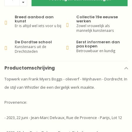
Breed aanbod aan
Collectie 19e eeuwse
kunst
werken
Er is altijd wel iets voor u bij
Zowel vrouwelijk als
mannelijk kunstenaars
De Dordtse school
Eerst informeren dan
pas kopen
Kunstenaars uit de
Betrouwbaar en kundig
Drechtsteden
Productomschrijving
Topwerk van Frank Myers Boggs - olieverf - Wijnhaven - Dordrecht. In
de stijl van Whistler die een dergelijk werk maakte.
Provenence:
- 2023, 22 juni - Jean-Marc Delvaux, Rue de Provence - Parijs, Lot 12