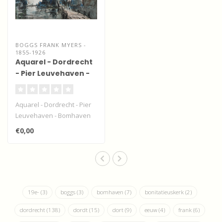
BOGGS FRANK MYERS -
1855-1926
Aquarel - Dordrecht
- Pier Leuvehaven -
Bomhaven en Grote
kerk
Aquarel - Dordrecht - Pier
Leuvehaven - Bomhaven
en Grote kerk. Vaste
€0,00
collectie..
19e-
(3)
boggs
(3)
bomhaven
(7)
bonitatieuskerk
(2)
dordrecht
(138)
dordt
(15)
dort
(9)
eeuw
(4)
frank
(6)