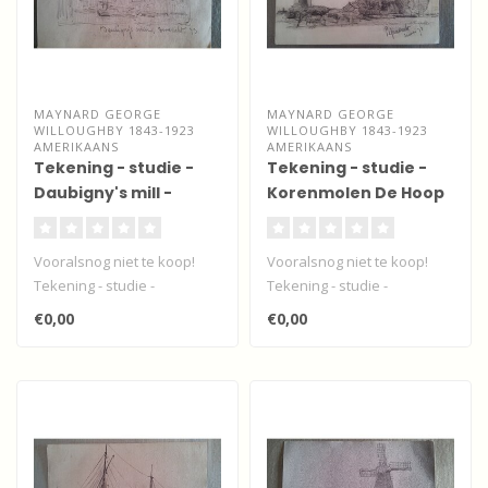
MAYNARD GEORGE
MAYNARD GEORGE
WILLOUGHBY 1843-1923
WILLOUGHBY 1843-1923
AMERIKAANS
AMERIKAANS
Tekening - studie -
Tekening - studie -
Daubigny's mill -
Korenmolen De Hoop
Dordrecht
- Papendrecht
Vooralsnog niet te koop!
Vooralsnog niet te koop!
Tekening - studie -
Tekening - studie -
Daubigny's mill - Dordrecht
Korenmolen De Hoop -
€0,00
€0,00
van de ..
Papendrecht va..