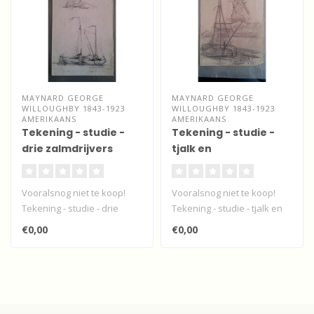
MAYNARD GEORGE
MAYNARD GEORGE
WILLOUGHBY 1843-1923
WILLOUGHBY 1843-1923
AMERIKAANS
AMERIKAANS
Tekening - studie -
Tekening - studie -
drie zalmdrijvers
tjalk en
houtzaagmolen
Noordendijk -
Vooralsnog niet te koop!
Vooralsnog niet te koop!
Dordrecht
Tekening - studie - drie
Tekening - studie - tjalk en
zalmdrijvers - Dordrecht van
houtzaagmolen
€0,00
€0,00
d..
Noordendijk ..