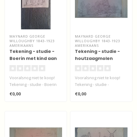
MAYNARD GEORGE
MAYNARD GEORGE
WILLOUGHBY 1843-1923
WILLOUGHBY 1843-1923
AMERIKAANS
AMERIKAANS
Tekening - studie -
Tekening - studie -
Boerin met kind aan
houtzaagmolen
een handkar
Noordendijk -
Dordrecht
Vooralsnog niet te koop!
Vooralsnog niet te koop!
Tekening - studie - Boerin
Tekening - studie -
met kind aan een handkar
houtzaagmolen
€0,00
€0,00
van..
Noordendijk - Dordrec..