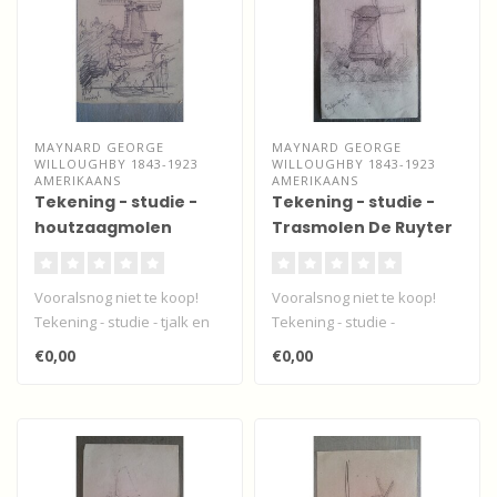
MAYNARD GEORGE
MAYNARD GEORGE
WILLOUGHBY 1843-1923
WILLOUGHBY 1843-1923
AMERIKAANS
AMERIKAANS
Tekening - studie -
Tekening - studie -
houtzaagmolen
Trasmolen De Ruyter
Noordendijk -
- Papendrecht
Dordrecht
Vooralsnog niet te koop!
Vooralsnog niet te koop!
Tekening - studie - tjalk en
Tekening - studie -
houtzaagmolen
Trasmolen De Ruyter -
€0,00
€0,00
Noordendijk ..
Papendrecht v..