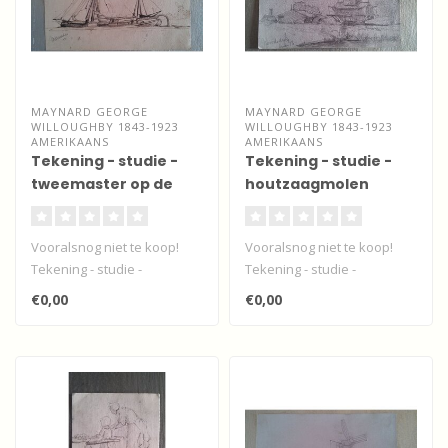
MAYNARD GEORGE
MAYNARD GEORGE
WILLOUGHBY 1843-1923
WILLOUGHBY 1843-1923
AMERIKAANS
AMERIKAANS
Tekening - studie -
Tekening - studie -
tweemaster op de
houtzaagmolen
Merwede
Noordendijk -
Dordrecht
Vooralsnog niet te koop!
Vooralsnog niet te koop!
Tekening - studie -
Tekening - studie -
tweemaster op de
houtzaagmolen
€0,00
€0,00
Merwede, omgeving ..
Noordendijk - Dordrec..