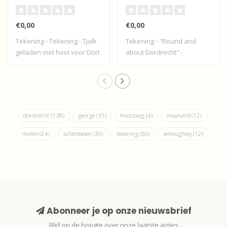
Dort"
Dordrecht".
€0,00
€0,00
Tekening - Tekening - Tjalk
Tekening - "Round and
geladen met hooi voor Dort
about Dordrecht".-
- Dor..
gesigneerd Geo. C. ..
dordrecht
(138)
george
(35)
houtzaag
(4)
maynard
(12)
molen
(24)
schetsboek
(30)
tekening
(50)
willoughby
(12)
Abonneer je op onze nieuwsbrief
Blijf op de hoogte over onze laatste acties