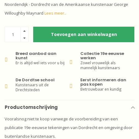
Noordendijk - Dordrecht van de Amerikaanse kunstenaar George
Willoughby Maynard
Lees meer..
Toevoegen aan winkelwagen
Breed aanbod aan
Collectie 19e eeuwse
kunst
werken
Er is altijd wel iets voor u bij
Zowel vrouwelijk als
mannelijk kunstenaars
De Dordtse school
Eerst informeren dan
pas kopen
Kunstenaars uit de
Betrouwbaar en kundig
Drechtsteden
Productomschrijving
Vooralsnog niet te koop vanwege de voorbereiding van een
publicatie 19e-eeuwse tekeningen van Dordrecht en omgeving door
buitenlandse kunstenaars.