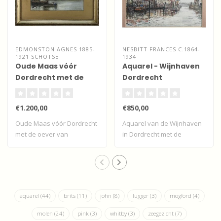
EDMONSTON AGNES 1885-
NESBITT FRANCES C.1864-
1921 SCHOTSE
1934
Oude Maas vóór
Aquarel - Wijnhaven
Dordrecht met de
Dordrecht
oever van
Zwijndrecht
€1.200,00
€850,00
Oude Maas vóór Dordrecht
Aquarel van de Wijnhaven
met de oever van
in Dordrecht met de
Zwijndrecht
Boombrug en de..
aquarel
(44)
brits
(11)
john
(8)
lugger
(3)
mogford
(4)
molen
(24)
pink
(3)
whitby
(3)
zeegezicht
(7)