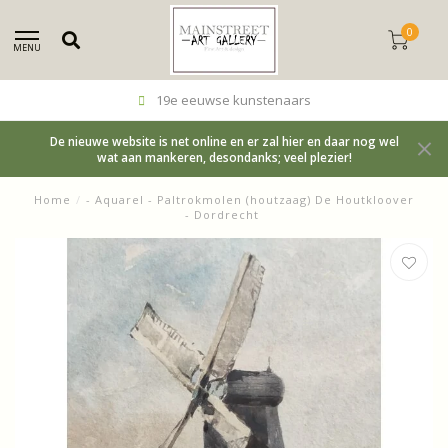
0
MENU
19e eeuwse kunstenaars
De nieuwe website is net online en er zal hier en daar nog wel
wat aan mankeren, desondanks; veel plezier!
Home
/
- Aquarel - Paltrokmolen (houtzaag) De Houtkloover
- Dordrecht