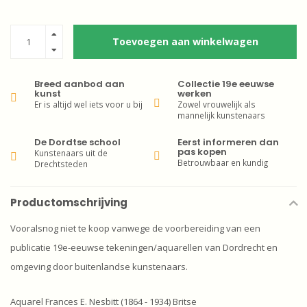
Toevoegen aan winkelwagen
Breed aanbod aan
Collectie 19e eeuwse
kunst
werken
Er is altijd wel iets voor u bij
Zowel vrouwelijk als
mannelijk kunstenaars
De Dordtse school
Eerst informeren dan
pas kopen
Kunstenaars uit de
Betrouwbaar en kundig
Drechtsteden
Productomschrijving
Vooralsnog niet te koop vanwege de voorbereiding van een
publicatie 19e-eeuwse tekeningen/aquarellen van Dordrecht en
omgeving door buitenlandse kunstenaars.
Aquarel Frances E. Nesbitt (1864 - 1934) Britse