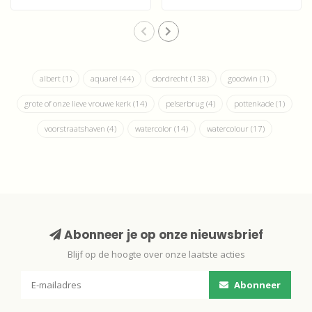
Zwijndrecht
ets van Dordrec..
albert
(1)
aquarel
(44)
dordrecht
(138)
goodwin
(1)
grote of onze lieve vrouwe kerk
(14)
pelserbrug
(4)
pottenkade
(1)
voorstraatshaven
(4)
watercolor
(14)
watercolour
(17)
Abonneer je op onze nieuwsbrief
Blijf op de hoogte over onze laatste acties
Abonneer