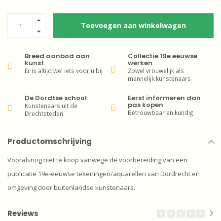
Toevoegen aan winkelwagen
Breed aanbod aan
Collectie 19e eeuwse
kunst
werken
Er is altijd wel iets voor u bij
Zowel vrouwelijk als
mannelijk kunstenaars
De Dordtse school
Eerst informeren dan
pas kopen
Kunstenaars uit de
Betrouwbaar en kundig
Drechtsteden
Productomschrijving
Vooralsnog niet te koop vanwege de voorbereiding van een
publicatie 19e-eeuwse tekeningen/aquarellen van Dordrecht en
omgeving door buitenlandse kunstenaars.
Reviews