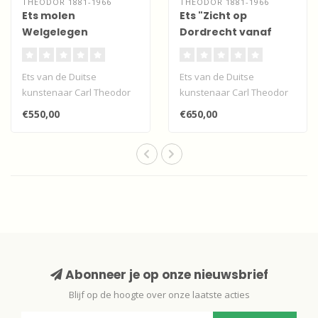
THEODOR 1881-1966
THEODOR 1881-1966
Ets molen
Ets "Zicht op
Welgelegen
Dordrecht vanaf
Zwijndrecht
Zwijndrecht - Japans
papier
Ets van de Duitse
Ets van de Duitse
kunstenaar Carl Theodor
kunstenaar Carl Theodor
Thiemann van de molen
Thiemann met zicht op
€550,00
€650,00
Welgelegen, Zwij..
Dordrecht vanaf ..
Abonneer je op onze nieuwsbrief
Blijf op de hoogte over onze laatste acties