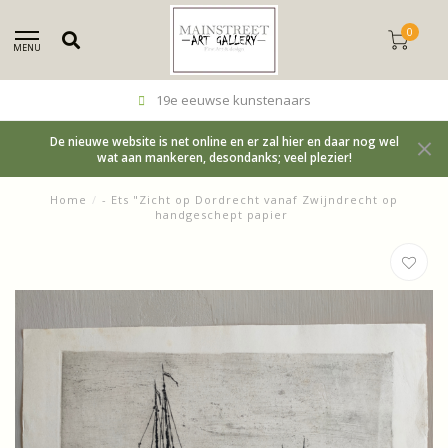
0
MENU
19e eeuwse kunstenaars
De nieuwe website is net online en er zal hier en daar nog wel
wat aan mankeren, desondanks; veel plezier!
Home
/
- Ets "Zicht op Dordrecht vanaf Zwijndrecht op
handgeschept papier