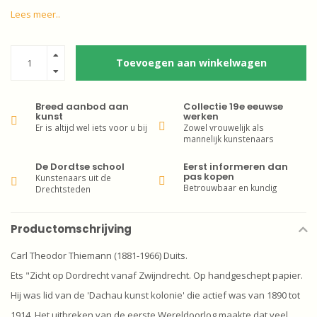
Lees meer..
Toevoegen aan winkelwagen
Breed aanbod aan
Collectie 19e eeuwse
kunst
werken
Er is altijd wel iets voor u bij
Zowel vrouwelijk als
mannelijk kunstenaars
De Dordtse school
Eerst informeren dan
pas kopen
Kunstenaars uit de
Betrouwbaar en kundig
Drechtsteden
Productomschrijving
Carl Theodor Thiemann (1881-1966) Duits.
Ets "Zicht op Dordrecht vanaf Zwijndrecht. Op handgeschept papier.
Hij was lid van de 'Dachau kunst kolonie' die actief was van 1890 tot
1914. Het uitbreken van de eerste Wereldoorlog maakte dat veel