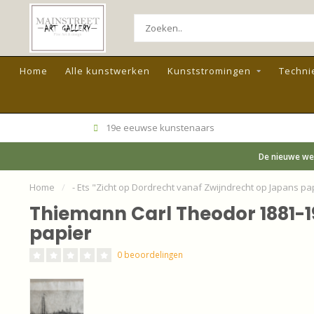
Home
Alle kunstwerken
Kunststromingen
Techni
19e eeuwse kunstenaars
De nieuwe web
Home
/
- Ets "Zicht op Dordrecht vanaf Zwijndrecht op Japans pa
Thiemann Carl Theodor 1881-19
papier
0 beoordelingen