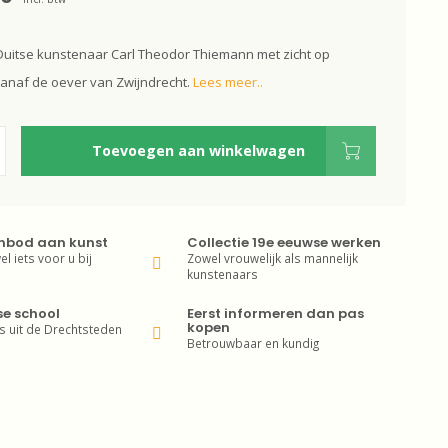
Duitse kunstenaar Carl Theodor Thiemann met zicht op
anaf de oever van Zwijndrecht.
Lees meer..
Toevoegen aan winkelwagen
nbod aan kunst
Collectie 19e eeuwse werken
wel iets voor u bij
Zowel vrouwelijk als mannelijk
kunstenaars
se school
Eerst informeren dan pas
kopen
s uit de Drechtsteden
Betrouwbaar en kundig