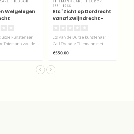
 CARL THEODOR
THIEMANN CARL THEODOR
1881-1966
en Welgelegen
Ets "Zicht op Dordrecht
echt
vanaf Zwijndrecht -
handgeschept
Duitse kunstenaar
Ets van de Duitse kunstenaar
or Thiemann van de
Carl Theodor Thiemann met
legen, Zwij..
zicht op Dordrecht vanaf ..
€550,00