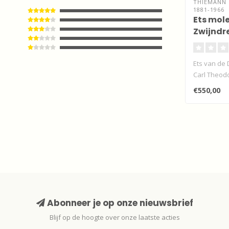
THIEMANN
1881-1966
Ets mol
Zwijndr
Ets van de 
Carl Theod
molen Welge
€550,00
Abonneer je op onze nieuwsbrief
Blijf op de hoogte over onze laatste acties