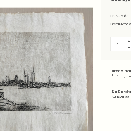
Ets van de 
Dordrecht v
Breed aa
Er is altijd 
De Dordt
Kunstenaar