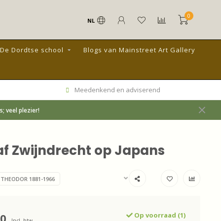
0
NL
De Dordtse school
Blogs van Mainstreet Art Gallery
Meedenkend en adviserend
 veel plezier!
af Zwijndrecht op Japans
 THEODOR 1881-1966
00
Op voorraad (1)
Incl. btw