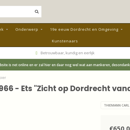
ek
Onderwerp
19e eeuw Dordrecht en Omgeving
Kunstenaars
Betrouwbaar, kundig en eerlijk
site is net online en er zal hier en daar nog wel wat aan mankeren, desondanks;
pier
66 - Ets "Zicht op Dordrecht van
THIEMANN CARL
€650,