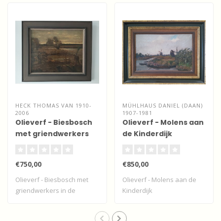
HECK THOMAS VAN 1910-
MÜHLHAUS DANIEL (DAAN)
2006
1907-1981
Olieverf - Biesbosch
Olieverf - Molens aan
met griendwerkers
de Kinderdijk
€750,00
€850,00
Olieverf - Biesbosch met
Olieverf - Molens aan de
griendwerkers in de
Kinderdijk
schemering van ..