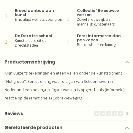
Breed aanbod aan
Collectie 19e eeuwse
kunst
werken
Er is altijd wel iets voor u bij
Zowel vrouwelijk als
mannelijk kunstenaars
De Dordtse school
Eerst informeren dan
pas kopen
Kunstenaars uit de
Betrouwbaar en kundig
Drechtsteden
Productomschrijving
Krijn Buizer's tekeningen en etsen vallen onder de kunststroming
"Nul-groep". Een stroming waar o.a. Jan van Schoonhoven in
Nederland een belangrijk figuur was en is opgericht als (informele)
reactie op de (emotionele) Cobra-beweging.
Reviews
Gerelateerde producten