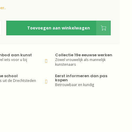
er..
Toevoegen aan winkelwagen
nbod aan kunst
Collectie 19e eeuwse werken
wel iets voor u bij
Zowel vrouwelijk als mannelijk
kunstenaars
se school
Eerst informeren dan pas
kopen
s uit de Drechtsteden
Betrouwbaar en kundig