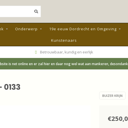
ek
Onderwerp
19e eeuw Dordrecht en Omgeving
Kunstenaars
Betrouwbaar, kundig en eerlijk
site is net online en er zal hier en daar nog wel wat aan mankeren, desondanks;
- 0133
BUIZER KRIJN
€250,