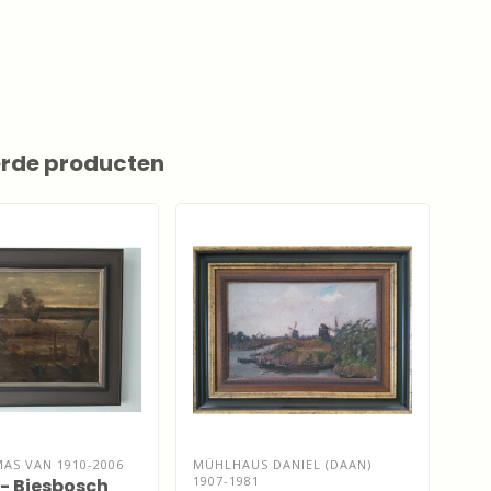
erde producten
AS VAN 1910-2006
MÜHLHAUS DANIEL (DAAN)
CUY
1907-1981
 - Biesbosch
La