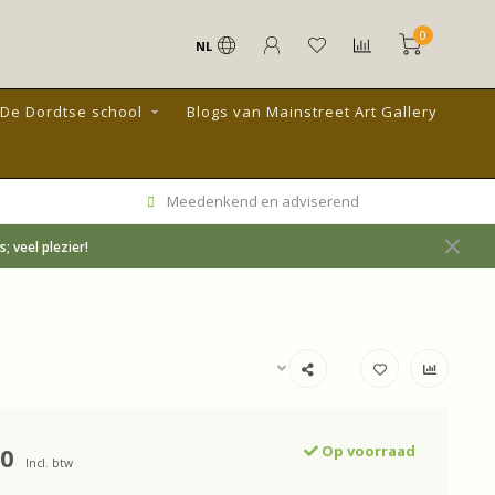
0
NL
De Dordtse school
Blogs van Mainstreet Art Gallery
Meedenkend en adviserend
 veel plezier!
00
Op voorraad
Incl. btw