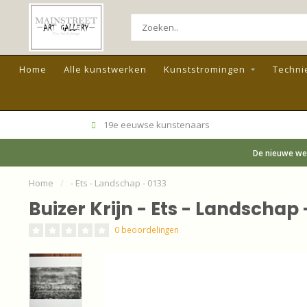
Home
Alle kunstwerken
Kunststromingen
Techni
19e eeuwse kunstenaars
De nieuwe web
Home
/
- Ets - Landschap - 0133
Buizer Krijn - Ets - Landschap 
0 beoordelingen