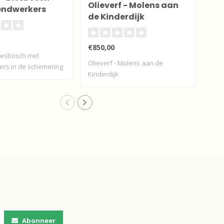
Olieverf - Molens aan
endwerkers
en 
de Kinderdijk
€3.
€850,00
Biesbosch met
Typ
Olieverf - Molens aan de
ers in de schemering
Dor
Kinderdijk
op..
Abonneer