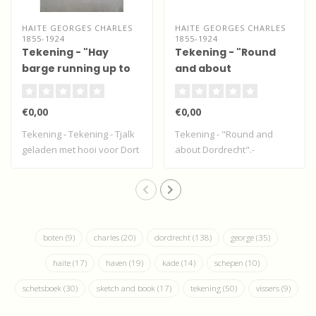
HAITE GEORGES CHARLES
HAITE GEORGES CHARLES
1855-1924
1855-1924
Tekening - "Hay
Tekening - "Round
barge running up to
and about
Dort"
Dordrecht".
€0,00
€0,00
Tekening - Tekening - Tjalk
Tekening - "Round and
geladen met hooi voor Dort
about Dordrecht".-
- Dor..
gesigneerd Geo. C. ..
boten
(9)
charles
(20)
dordrecht
(138)
george
(35)
haite
(17)
haven
(19)
kade
(14)
schepen
(10)
schetsboek
(30)
sketch and book
(17)
tekening
(50)
vissers
(9)