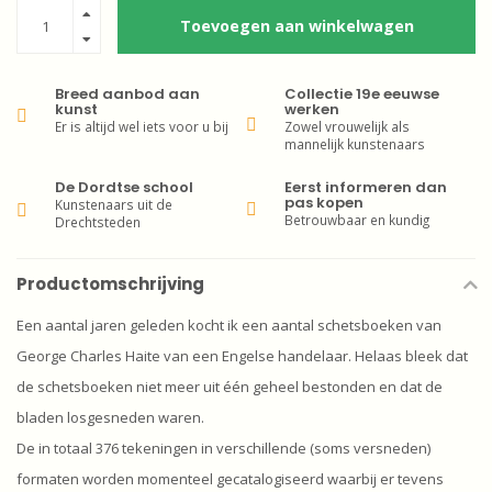
Toevoegen aan winkelwagen
Breed aanbod aan
Collectie 19e eeuwse
kunst
werken
Er is altijd wel iets voor u bij
Zowel vrouwelijk als
mannelijk kunstenaars
De Dordtse school
Eerst informeren dan
pas kopen
Kunstenaars uit de
Betrouwbaar en kundig
Drechtsteden
Productomschrijving
Een aantal jaren geleden kocht ik een aantal schetsboeken van
George Charles Haite van een Engelse handelaar. Helaas bleek dat
de schetsboeken niet meer uit één geheel bestonden en dat de
bladen losgesneden waren.
De in totaal 376 tekeningen in verschillende (soms versneden)
formaten worden momenteel gecatalogiseerd waarbij er tevens