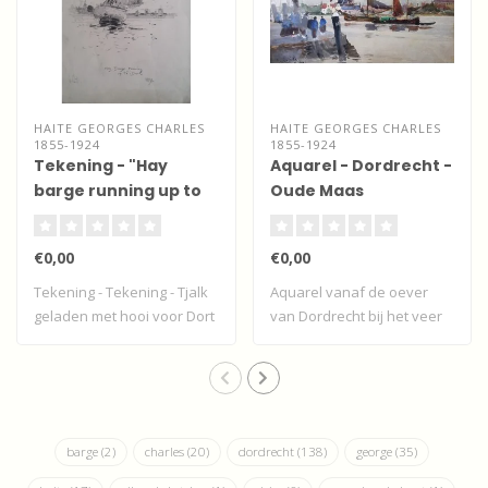
HAITE GEORGES CHARLES
HAITE GEORGES CHARLES
1855-1924
1855-1924
Tekening - "Hay
Aquarel - Dordrecht -
barge running up to
Oude Maas
Dort"
€0,00
€0,00
Tekening - Tekening - Tjalk
Aquarel vanaf de oever
geladen met hooi voor Dort
van Dordrecht bij het veer
- Dor..
naar Zwijn..
barge
(2)
charles
(20)
dordrecht
(138)
george
(35)