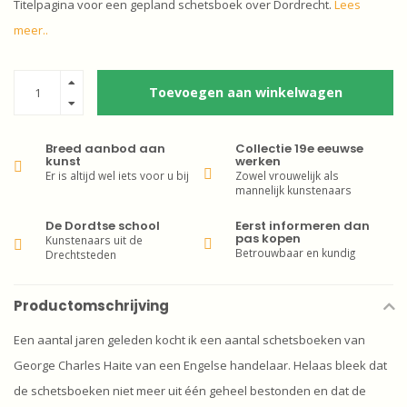
Titelpagina voor een gepland schetsboek over Dordrecht.
Lees
meer..
Toevoegen aan winkelwagen
Breed aanbod aan
Collectie 19e eeuwse
kunst
werken
Er is altijd wel iets voor u bij
Zowel vrouwelijk als
mannelijk kunstenaars
De Dordtse school
Eerst informeren dan
pas kopen
Kunstenaars uit de
Betrouwbaar en kundig
Drechtsteden
Productomschrijving
Een aantal jaren geleden kocht ik een aantal schetsboeken van
George Charles Haite van een Engelse handelaar. Helaas bleek dat
de schetsboeken niet meer uit één geheel bestonden en dat de