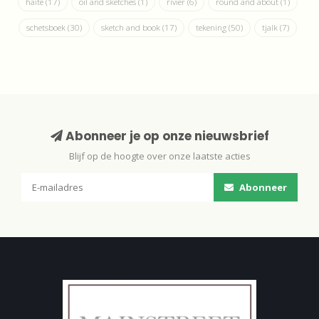
haite
(17)
oil and sketches
(1)
rivier
(6)
round and about
(1)
schetsboek
(30)
sketch and book
(17)
tekening
(50)
tjalk
(7)
Abonneer je op onze nieuwsbrief
Blijf op de hoogte over onze laatste acties
Abonneer