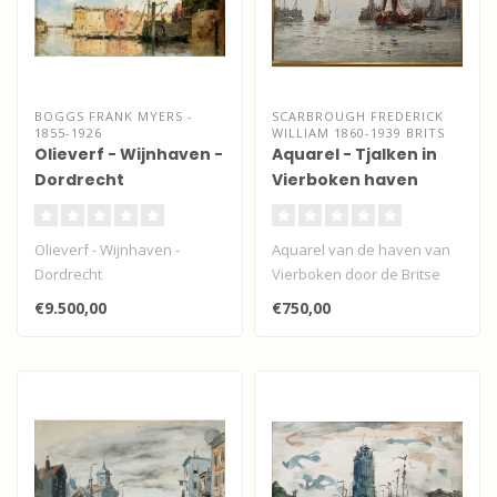
BOGGS FRANK MYERS -
SCARBROUGH FREDERICK
1855-1926
WILLIAM 1860-1939 BRITS
Olieverf - Wijnhaven -
Aquarel - Tjalken in
Dordrecht
Vierboken haven
Olieverf - Wijnhaven -
Aquarel van de haven van
Dordrecht
Vierboken door de Britse
kunstenaar Frederick
€9.500,00
€750,00
William S..