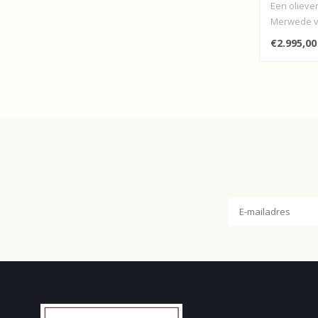
Een olieve
Merwede vó
Do..
€2.995,00