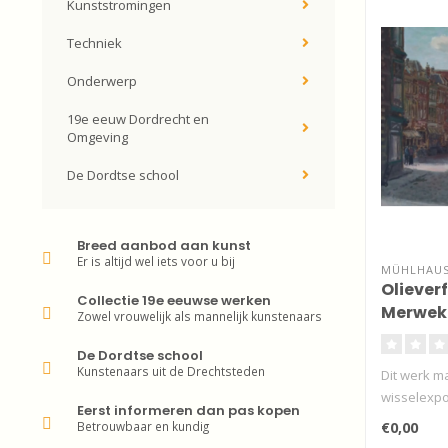
Kunststromingen
Techniek
Onderwerp
19e eeuw Dordrecht en
Omgeving
De Dordtse school
Breed aanbod aan kunst
Er is altijd wel iets voor u bij
MÜHLHAUS 
Olieverf
Collectie 19e eeuwse werken
Merweka
Zowel vrouwelijk als mannelijk kunstenaars
De Dordtse school
Kunstenaars uit de Drechtsteden
Dit werk m
wisselexpo
Eerst informeren dan pas kopen
Betrouwbaar en kundig
€0,00