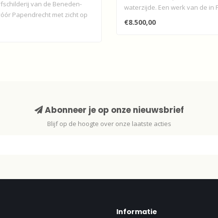
rfschilderij van de Beneden-
waterzijde. Een werk van de in P
ór Papendrecht met zicht op
geboren..
€8.500,00
Abonneer je op onze nieuwsbrief
Blijf op de hoogte over onze laatste acties
Informatie