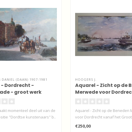
DANIEL (DAAN) 1907-1981
HOOGERS J.
 - Dordrecht -
Aquarel - Zicht op de
de - groot werk
Merwede voor Dordrec
aakt momenteel deel uit van de
Aquarel - Zicht op de Beneden
sitie "Dordtse kunstenaars" b..
voor Dordrecht vanaf het Groo
Rech..
€250,00