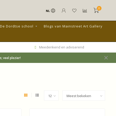
0
NL
De Dordtse school
Blogs van Mainstreet Art Gallery
Meedenkend en adviserend
 veel plezier!