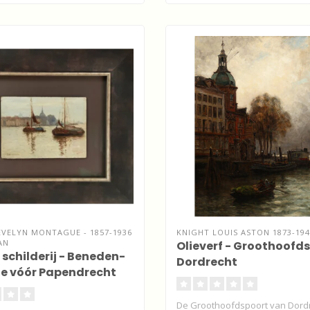
EVELYN MONTAGUE - 1857-1936
KNIGHT LOUIS ASTON 1873-194
AN
Olieverf - Groothoofds
 schilderij - Beneden-
Dordrecht
e vóór Papendrecht
De Groothoofdspoort van Dordr