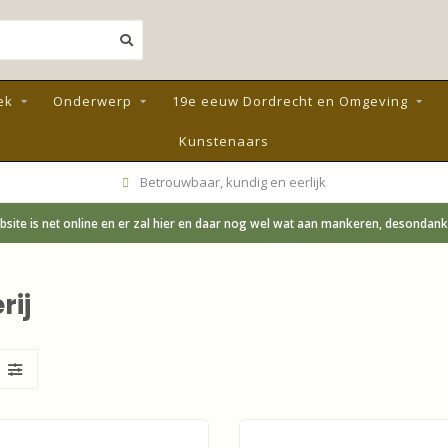
ek
Onderwerp
19e eeuw Dordrecht en Omgeving
Kunstenaars
Betrouwbaar, kundig en eerlijk
site is net online en er zal hier en daar nog wel wat aan mankeren, desondanks;
rij