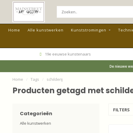
Home
Alle kunstwerken
Kunststromingen
Techni
19e eeuwse kunstenaars
De nieuwe web
Home
/
Tags
/
schilderij
Producten getagd met schilde
FILTERS
Categorieën
Alle kunstwerken