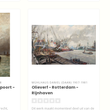
8
MÜHLHAUS DANIEL (DAAN) 1907-1981
poort -
Olieverf - Rotterdam -
Rijnhaven
echt,
Dit werk maakt momenteel deel uit van de