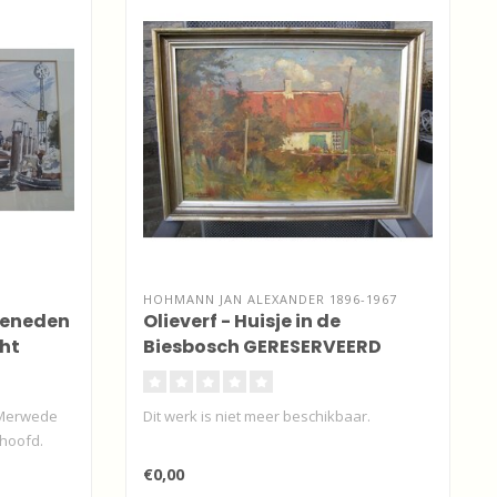
HOHMANN JAN ALEXANDER 1896-1967
 Beneden
Olieverf - Huisje in de
ht
Biesbosch GERESERVEERD
 Merwede
Dit werk is niet meer beschikbaar.
thoofd.
Brabantse kunstenaar. Tot op heden heb
€0,00
ik..