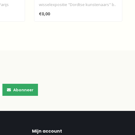
arijs
wisselexpositie "Dordtse kunstenaars" b..
€0,00
Abonneer
Mijn account