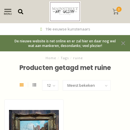
0
MENU
19e eeuwse kunstenaars
De nieuwe website is net online en er zal hier en daar nog wel
wat aan mankeren, desondanks; veel plezier!
Home
/
Tags
/
ruine
Producten getagd met ruine