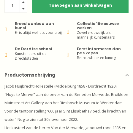
Toevoegen aan winkelwagen
Breed aanbod aan
Collectie 19e eeuwse
kunst
werken
Er is altijd wel iets voor u bij
Zowel vrouwelijk als
mannelijk kunstenaars
De Dordtse school
Eerst informeren dan
pas kopen
Kunstenaars uit de
Betrouwbaar en kundig
Drechtsteden
Productomschrijving
Jacob Huijbrecht Hollestelle (Middelburg 1858 - Dordrecht 1920).
"Huys te Merwe" aan de oever van de Beneden Merwede. Bruikleen
Mainstreet Art Gallery aan het Biesbosch Museum te Werkendam
voor de tentoonstelling '600 jaar Sint Elisabethsvloed, de kracht van
water'. Nog te zien tot 30 november 2022.
Het kasteel van de heren Van der Merwede, gebouwd rond 1335 en