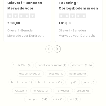
Olieverf - Beneden
Tekening -
Merwede voor
Oorlogsbodem in een
Dordrecht
zeeslag
€850,00
€850,00
Olieverf - Beneden
Olieverf - Beneden
Merwede voor Dordrecht.
Merwede voor Dordrecht.
Ongesigneerd. Voo..
Gesigneerd.
1858-1920
(4)
daniel van de merwe
(1)
dordrecht
(138)
elisabethsvloed
(1)
hollestelle
(4)
huijbrecht
(4)
huis te merwe
(1)
huis te merwede
(1)
huys
(1)
jacob
(5)
kasteel
(1)
kerkeplaat
(1)
merwede
(3)
olieverf
(66)
riviergezicht
(34)
ruine
(1)
sint
(1)