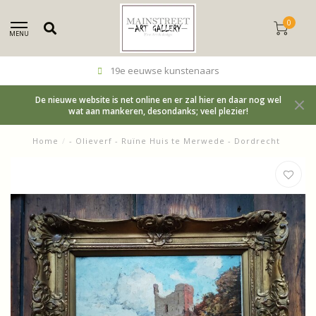
0
MENU
19e eeuwse kunstenaars
De nieuwe website is net online en er zal hier en daar nog wel
wat aan mankeren, desondanks; veel plezier!
Home
/
- Olieverf - Ruïne Huis te Merwede - Dordrecht