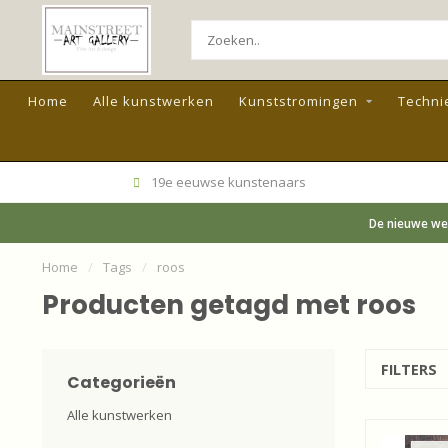
Home
Alle kunstwerken
Kunststromingen
Techni
19e eeuwse kunstenaars
De nieuwe web
Home
/
Tags
/
roos
Producten getagd met roos
FILTERS
Categorieën
Alle kunstwerken