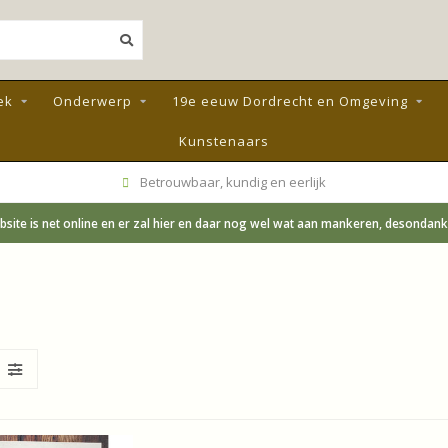
ek
Onderwerp
19e eeuw Dordrecht en Omgeving
Kunstenaars
Betrouwbaar, kundig en eerlijk
site is net online en er zal hier en daar nog wel wat aan mankeren, desondanks;