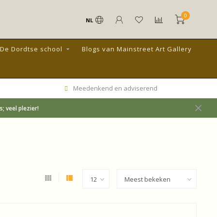
0
NL
De Dordtse school
Blogs van Mainstreet Art Gallery
Meedenkend en adviserend
 veel plezier!