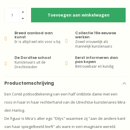
Toevoegen aan winkelwagen
Breed aanbod aan
Collectie 19e eeuwse
kunst
werken
Er is altijd wel iets voor u bij
Zowel vrouwelijk als
mannelijk kunstenaars
De Dordtse school
Eerst informeren dan
pas kopen
Kunstenaars uit de
Betrouwbaar en kundig
Drechtsteden
Productomschrijving
Een Conté potloodtekening van een half ontblote dame met een
roos in haar in haar rechterhand van de Utrechtse kunstenares Mira
den Hartog.
De figuur is Mira's alter ego "Dilys" waarmee zij "aan de andere kant
van haar spiegelbeeld leeft" als ware in een imaginaire wereld.