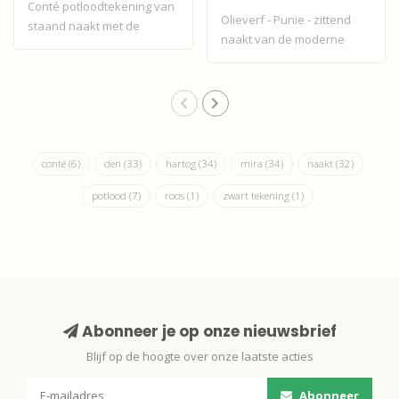
Conté potloodtekening van
Olieverf - Punie - zittend
staand naakt met de
naakt van de moderne
handen op de b..
Franse impre..
conté
(6)
den
(33)
hartog
(34)
mira
(34)
naakt
(32)
potlood
(7)
roos
(1)
zwart tekening
(1)
Abonneer je op onze nieuwsbrief
Blijf op de hoogte over onze laatste acties
Abonneer